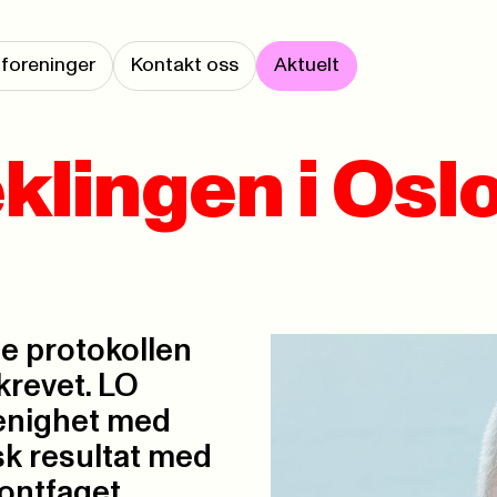
foreninger
Kontakt oss
Aktuelt
klingen i Osl
e protokollen
revet. LO
enighet med
k resultat med
ontfaget.