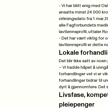
- Vi har blitt enig med O
ansatte minst 24 000 kro
virkningsdato fra 1. mai 2
alle Fagforbundets medle
lavtlønnsprofil, uttaler R
- Det har vært viktig for 
lavtlønnsprofil er dette n
Lokale forhandlin
Det blir ikke satt av noen 
– Vi hadde håpet å unngå
forhandlinger vet vi er v
forhandlinger bidrar til ur
dyrt å gjennomføre. Det sl
Livsfase, kompet
pleiepenger