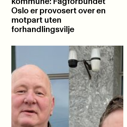
kommune: Fagforbundet
Oslo er provosert over en
motpart uten
forhandlingsvilje