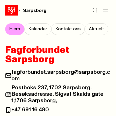
Sarpsborg
Hjem
Kalender
Kontakt oss
Aktuelt
Fagforbundet
Sarpsborg
fagforbundet.sarpsborg@sarpsborg.c
E-post:
om
Postboks 237, 1702 Sarpsborg.
Besøksadresse, Sigvat Skalds gate
Postadresse:
1,1706 Sarpsborg,
+47 691 16 480
Telefon: