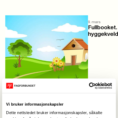
9. mars
Fullbooket. 
hyggekveld
5. mai
Vi bruker informasjonskapsler
Ledige hytter
Dette nettstedet bruker informasjonskapsler, såkalte