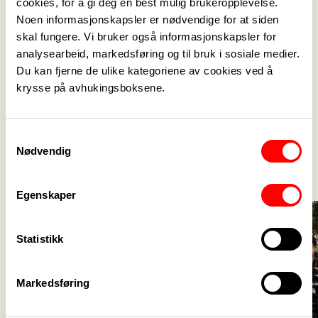
cookies, for å gi deg en best mulig brukeropplevelse.
Bli med på laget - se
Noen informasjonskapsler er nødvendige for at siden
skal fungere. Vi bruker også informasjonskapsler for
medlemsfordeler og meld deg
analysearbeid, markedsføring og til bruk i sosiale medier.
inn
->
Du kan fjerne de ulike kategoriene av cookies ved å
Medlemsfordel - lei en av våre
krysse på avhukingsboksene.
hytter!
Aktuelt
Samtykkevalg
Se alle
->
Nødvendig
Egenskaper
Statistikk
Markedsføring