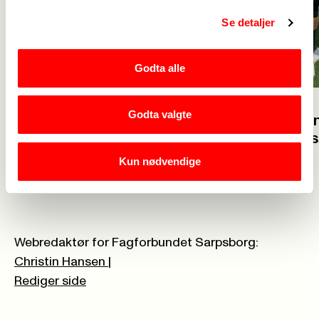
Se detaljer
Godta alle
23. juli
Godta valgte
23. juli
Velkommen 
Glad for at flere vil bli
solidaritet
barnehagelærer
Kun nødvendige
Webredaktør for Fagforbundet Sarpsborg:
Christin Hansen
|
Rediger side