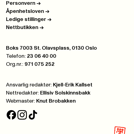
Personvern
->
Åpenhetsloven
->
Ledige stillinger
->
Nettbutikken
->
Postboks:
Boks 7003 St. Olavsplass, 0130 Oslo
Telefon:
23 06 40 00
Org.nr.:
971 075 252
Ansvarlig redaktør:
Kjell-Erik Kallset
Nettredaktør:
Ellisiv Solskinnsbakk
Webmaster:
Knut Brobakken