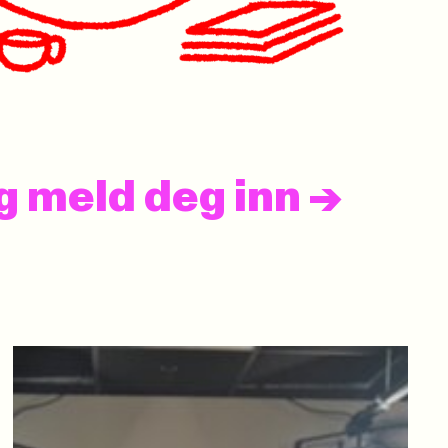
og meld deg inn
->