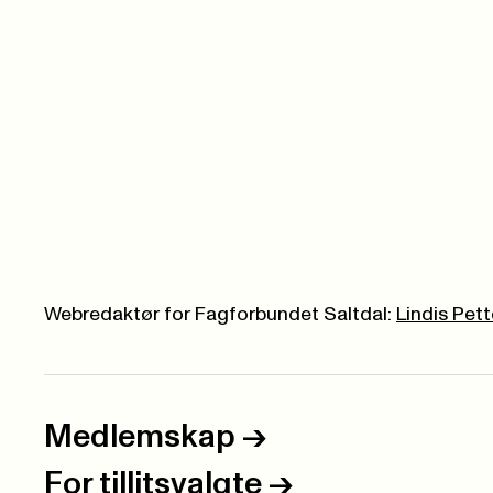
Webredaktør for Fagforbundet Saltdal:
Lindis Pet
Medlemskap
->
For tillitsvalgte
->