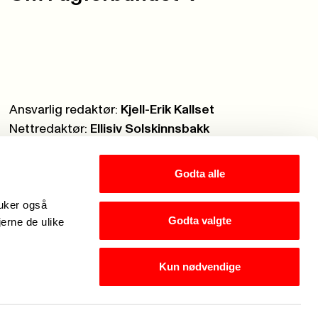
Ansvarlig redaktør:
Kjell-Erik Kallset
Nettredaktør:
Ellisiv Solskinnsbakk
Webmaster:
Knut Brobakken
Godta alle
ruker også
Godta valgte
jerne de ulike
Kun nødvendige