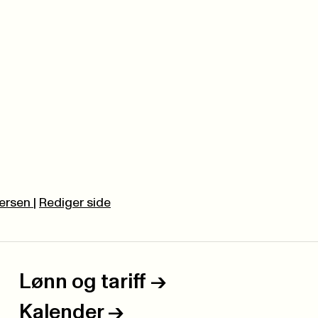
tersen
|
Rediger side
Lønn og tariff
->
Kalender
->