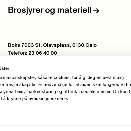
Brosjyrer og materiell
->
Postboks:
Boks 7003 St. Olavsplass, 0130 Oslo
Telefon:
23 06 40 00
Org.nr.:
971 075 252
psler
formasjonskapsler, såkalte cookies, for å gi deg en best mulig
ormasjonskapsler er nødvendige for at siden skal fungere. Vi b
alysearbeid, markedsføring og til bruk i sosiale medier. Du kan f
ed å krysse på avhukingsboksene.