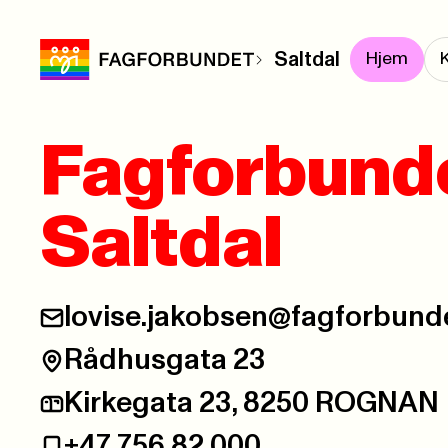
Saltdal
Hjem
Fagforbund
Saltdal
lovise.jakobsen@fagforbund
E-post:
Rådhusgata 23
Besøksadresse:
Kirkegata 23, 8250 ROGNAN
Postadresse:
+47 756 82 000