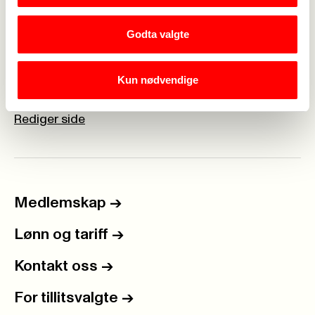
Godta valgte
Kun nødvendige
Webredaktør for Fagforbundet Sør-Odal:
Nina Lill
Larsen
|
Rediger side
Medlemskap
->
Lønn og tariff
->
Kontakt oss
->
For tillitsvalgte
->