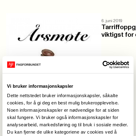
6. juni 2019
Tarriffoppg
viktigst for
Vi bruker informasjonskapsler
27. januar 2020
Dette nettstedet bruker informasjonskapsler, såkalte
Årsmøte 2020
cookies, for å gi deg en best mulig brukeropplevelse.
Noen informasjonskapsler er nødvendige for at siden
skal fungere. Vi bruker også informasjonskapsler for
Aktuelt
analysearbeid, markedsføring og til bruk i sosiale medier.
Du kan fjerne de ulike kategoriene av cookies ved å
Se alle
->