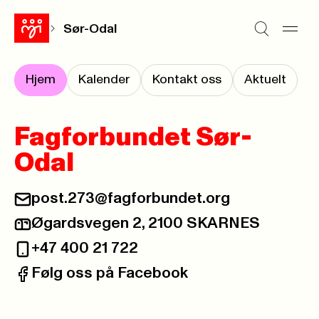
Sør-Odal
Hjem
Kalender
Kontakt oss
Aktuelt
Fagforbundet Sør-
Odal
post.273@fagforbundet.org
E-post:
Øgardsvegen 2, 2100 SKARNES
Postadresse:
+47 400 21 722
Telefon:
Følg oss på Facebook
Facebook: