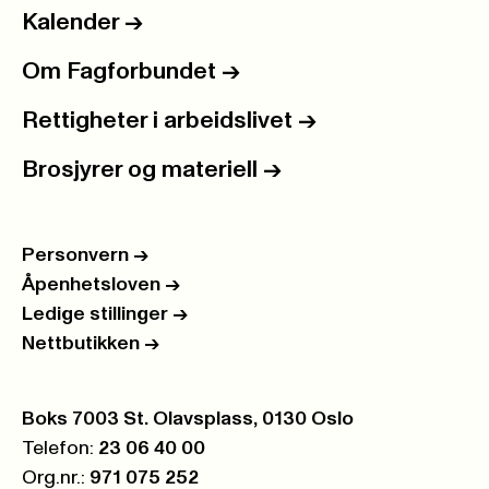
Kalender
->
Om Fagforbundet
->
Rettigheter i arbeidslivet
->
Brosjyrer og materiell
->
Personvern
->
Åpenhetsloven
->
Ledige stillinger
->
Nettbutikken
->
Postboks:
Boks 7003 St. Olavsplass, 0130 Oslo
Telefon:
23 06 40 00
Org.nr.:
971 075 252