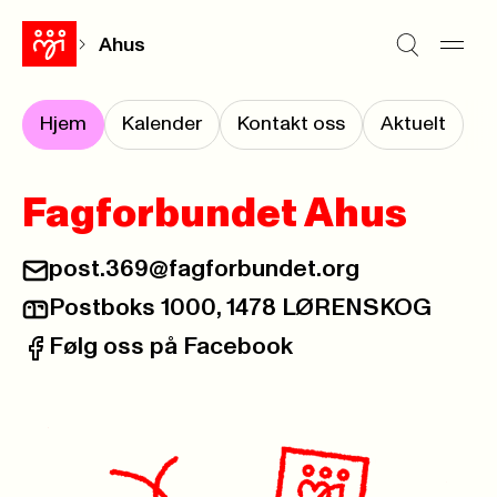
Ahus
Hjem
Kalender
Kontakt oss
Aktuelt
Fagforbundet Ahus
post.369@fagforbundet.org
E-post:
Postboks 1000, 1478 LØRENSKOG
Postadresse:
Følg oss på Facebook
Facebook: