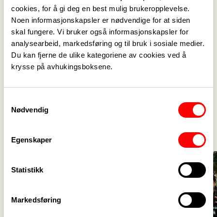
cookies, for å gi deg en best mulig brukeropplevelse.
Fagforbundet Ahus
Noen informasjonskapsler er nødvendige for at siden
skal fungere. Vi bruker også informasjonskapsler for
analysearbeid, markedsføring og til bruk i sosiale medier.
Du kan fjerne de ulike kategoriene av cookies ved å
Se din tariffavtale - gå til
krysse på avhukingsboksene.
Fagforbundets tariffsider for
Spekter helse
Samtykkevalg
Aktuelt
Nødvendig
Se alle
->
Egenskaper
Statistikk
Markedsføring