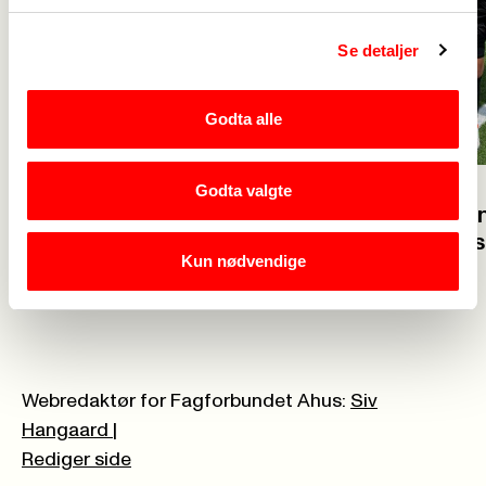
Se detaljer
Godta alle
Godta valgte
23. juli
23. juli
Velkommen 
Glad for at flere vil bli
solidaritet
barnehagelærer
Kun nødvendige
Webredaktør for Fagforbundet Ahus:
Siv
Hangaard
|
Rediger side