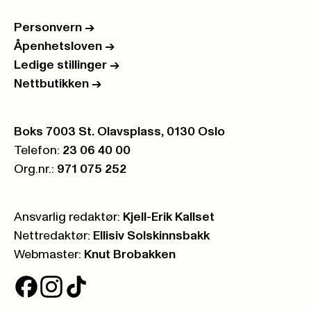
Personvern
->
Åpenhetsloven
->
Ledige stillinger
->
Nettbutikken
->
Postboks:
Boks 7003 St. Olavsplass, 0130 Oslo
Telefon:
23 06 40 00
Org.nr.:
971 075 252
Ansvarlig redaktør:
Kjell-Erik Kallset
Nettredaktør:
Ellisiv Solskinnsbakk
Webmaster:
Knut Brobakken