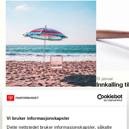
13. januar
Innkalling 
25. juni
Sommerhilsen til våre
medlemmer 🦋
Vi bruker informasjonskapsler
Dette nettstedet bruker informasjonskapsler, såkalte
Arrangementer og turer med