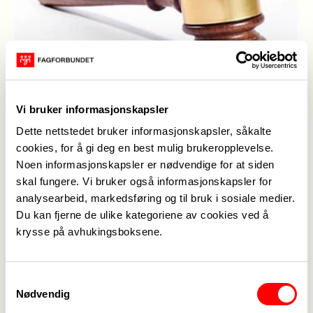
Vi bruker informasjonskapsler
Publisert
13. jan. 2026
Sist oppdatert: 13. jan. 2026
Dette nettstedet bruker informasjonskapsler, såkalte
cookies, for å gi deg en best mulig brukeropplevelse.
Årsmøte avholdes 19.01.2026 på Ahus
Noen informasjonskapsler er nødvendige for at siden
Nordbyhagen kl. 16:00 i auditoriet frontbygg
skal fungere. Vi bruker også informasjonskapsler for
hovedinngangen. Enkel bevertning fra møtestart.
analysearbeid, markedsføring og til bruk i sosiale medier.
Du kan fjerne de ulike kategoriene av cookies ved å
Årsmøtedokumenter finnes her
krysse på avhukingsboksene.
Samtykkevalg
Nødvendig