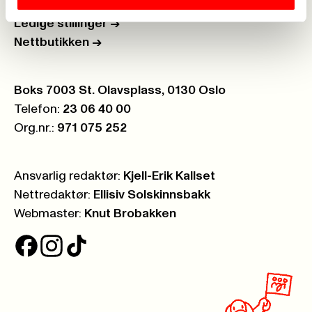
Åpenhetsloven
->
Ledige stillinger
->
Nettbutikken
->
Postboks:
Boks 7003 St. Olavsplass, 0130 Oslo
Telefon:
23 06 40 00
Org.nr.:
971 075 252
Ansvarlig redaktør:
Kjell-Erik Kallset
Nettredaktør:
Ellisiv Solskinnsbakk
Webmaster:
Knut Brobakken