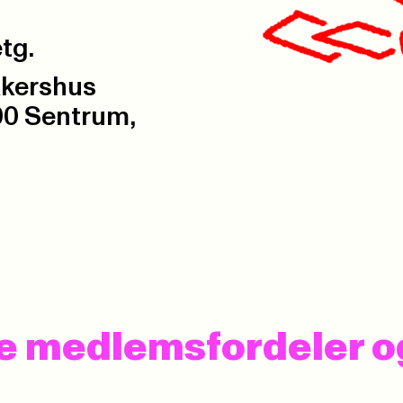
tg.
Akershus
00 Sentrum,
 se medlemsfordeler 