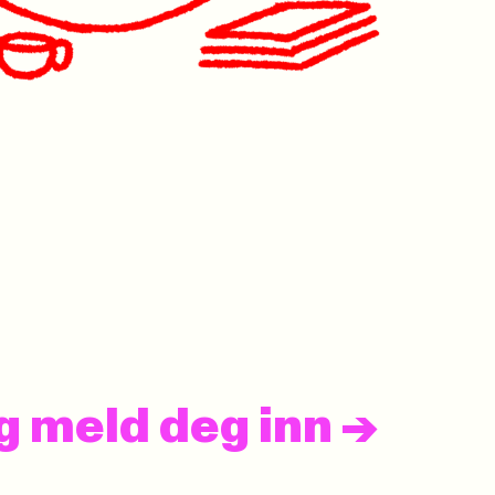
og meld deg inn
->