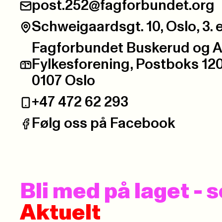
post.252@fagforbundet.org
E-post:
Schweigaardsgt. 10, Oslo, 3. e
Besøksadresse:
Fagforbundet Buskerud og 
Fylkesforening, Postboks 12
Postadresse:
0107 Oslo
+47 472 62 293
Telefon:
Følg oss på Facebook
Facebook:
Bli med på laget -
Aktuelt