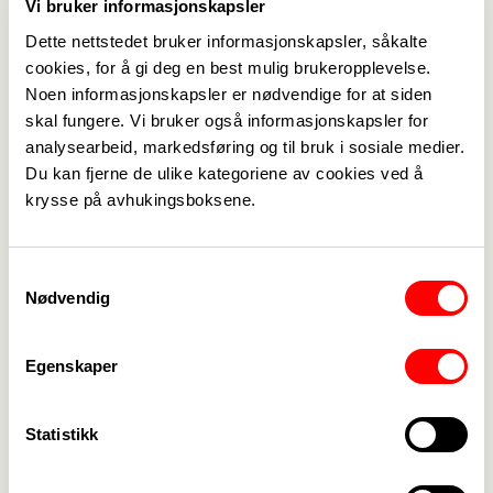
Vi bruker informasjonskapsler
Dette nettstedet bruker informasjonskapsler, såkalte
cookies, for å gi deg en best mulig brukeropplevelse.
Noen informasjonskapsler er nødvendige for at siden
skal fungere. Vi bruker også informasjonskapsler for
analysearbeid, markedsføring og til bruk i sosiale medier.
Du kan fjerne de ulike kategoriene av cookies ved å
Medlemskap
->
krysse på avhukingsboksene.
Lønn og tariff
->
Samtykkevalg
Kontakt oss
->
Nødvendig
For tillitsvalgte
->
Egenskaper
Kalender
->
Statistikk
Om Fagforbundet
->