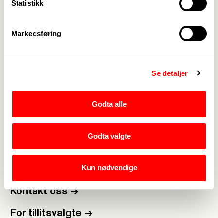
Statistikk
Markedsføring
Webredaktør for Fagforbundet Arendal:
Ingunn
Se detaljer
Kile
|
Rediger side
Godta alle
Godta valgte
Medlemskap
->
Kun nødvendige
Lønn og tariff
->
Kontakt oss
->
For tillitsvalgte
->