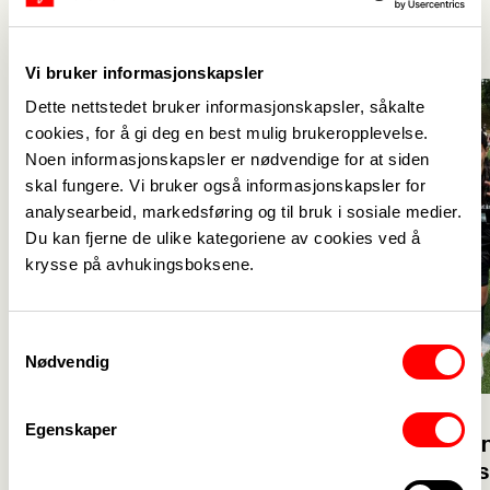
Se alle
->
Vi bruker informasjonskapsler
Dette nettstedet bruker informasjonskapsler, såkalte
cookies, for å gi deg en best mulig brukeropplevelse.
Noen informasjonskapsler er nødvendige for at siden
skal fungere. Vi bruker også informasjonskapsler for
analysearbeid, markedsføring og til bruk i sosiale medier.
Du kan fjerne de ulike kategoriene av cookies ved å
krysse på avhukingsboksene.
Samtykkevalg
Nødvendig
23. juli
Egenskaper
23. juli
Velkommen 
Glad for at flere vil bli
solidaritet
barnehagelærer