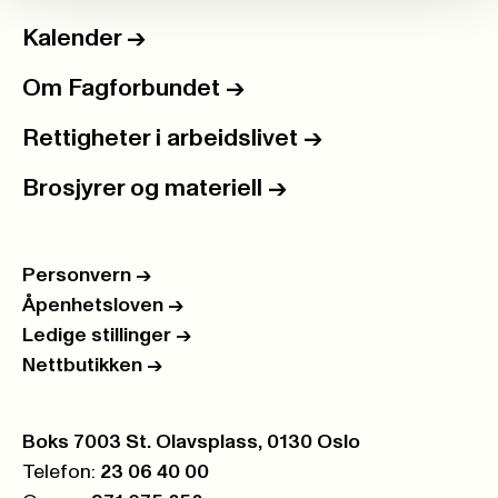
Kalender
->
Om Fagforbundet
->
Rettigheter i arbeidslivet
->
Brosjyrer og materiell
->
Personvern
->
Åpenhetsloven
->
Ledige stillinger
->
Nettbutikken
->
Postboks:
Boks 7003 St. Olavsplass, 0130 Oslo
Telefon:
23 06 40 00