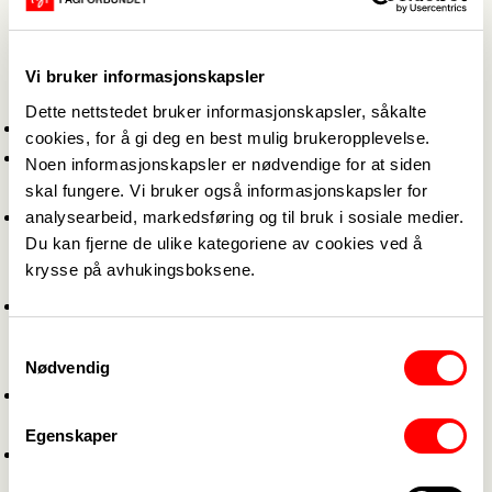
organisasjoner
,
sykehusene
og
kommunene.
Dette er Fagforbundets
Vi bruker informasjonskapsler
overordnede krav:
Dette nettstedet bruker informasjonskapsler, såkalte
Økt kjøpekraft.
cookies, for å gi deg en best mulig brukeropplevelse.
Generelle tillegg skal gis som kronetillegg, og
Noen informasjonskapsler er nødvendige for at siden
lønnsoppgjøret skal ha en lavlønnsprofil.
skal fungere. Vi bruker også informasjonskapsler for
analysearbeid, markedsføring og til bruk i sosiale medier.
Arbeide for at ansatte i virksomheter med lange
Du kan fjerne de ulike kategoriene av cookies ved å
ansiennitetsstiger skal oppnå høyere lønn
krysse på avhukingsboksene.
tidligere i sitt yrkesløp.
Tillegg for ubekvem arbeidstid må økes/sikres.
Tilleggene bør være like for alle arbeidstakere i
Samtykkevalg
samme virksomhet.
Nødvendig
Styrke tariffavtalene for å sikre lønnsutvikling for
kompetanseheving.
Egenskaper
Ansatte som veileder lærlinger, skal gis et
veiledertillegg.