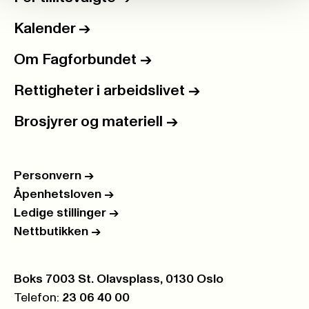
Kalender
->
Om Fagforbundet
->
Rettigheter i arbeidslivet
->
Brosjyrer og materiell
->
Personvern
->
Åpenhetsloven
->
Ledige stillinger
->
Nettbutikken
->
Postboks:
Boks 7003 St. Olavsplass, 0130 Oslo
Telefon:
23 06 40 00