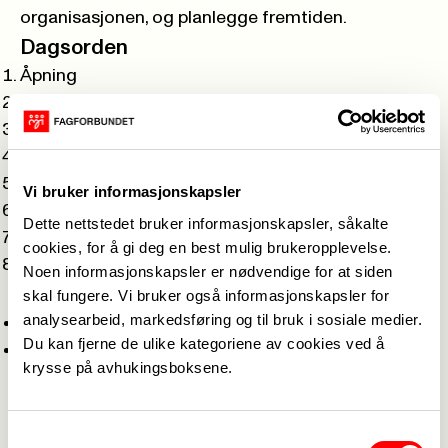
organisasjonen, og planlegge fremtiden.
Dagsorden
Åpning
Konstituering av årsmøtet
Årsberetning
Innkommende forslag
Regnskap
Vi bruker informasjonskapsler
Handlingsplan
Dette nettstedet bruker informasjonskapsler, såkalte
Budsjett
cookies, for å gi deg en best mulig brukeropplevelse.
Valg
Noen informasjonskapsler er nødvendige for at siden
Praktisk info
skal fungere. Vi bruker også informasjonskapsler for
analysearbeid, markedsføring og til bruk i sosiale medier.
Møtet er åpent for alle medlemmer.
Du kan fjerne de ulike kategoriene av cookies ved å
Vi ønsker påmelding da vi serverer middag,
krysse på avhukingsboksene.
påmelding innen 25.01 til
pamelding@fagforbundet-askoy.no
Vi oppfordrer alle medlemmer til å delta og bidra
Samtykkevalg