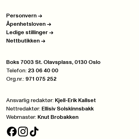
Personvern
->
Åpenhetsloven
->
Ledige stillinger
->
Nettbutikken
->
Postboks:
Boks 7003 St. Olavsplass, 0130 Oslo
Telefon:
23 06 40 00
Org.nr.:
971 075 252
Ansvarlig redaktør:
Kjell-Erik Kallset
Nettredaktør:
Ellisiv Solskinnsbakk
Webmaster:
Knut Brobakken