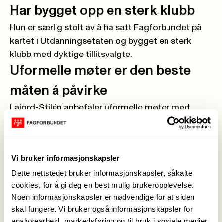
Har bygget opp en sterk klubb
Hun er særlig stolt av å ha satt Fagforbundet på
kartet i Utdanningsetaten og bygget en sterk
klubb med dyktige tillitsvalgte.
Uformelle møter er den beste
måten å påvirke
Lajord-Stilén anbefaler uformelle møter med
arbeidsgiver – det gir bedre samarbeid og
forståelse.
- Mitt beste tips til nye tillitsvalgte er å minne på
Vi bruker informasjonskapsler
viktigheten av uformelle møter med arbeidsgiver.
Dette nettstedet bruker informasjonskapsler, såkalte
Om tillitsvalgte og arbeidsgiver kjenner hverandre,
cookies, for å gi deg en best mulig brukeropplevelse.
er det lettere å få til et godt samarbeid.
Noen informasjonskapsler er nødvendige for at siden
Bli tillitsvalgt du også oppfordrer Hanna Lajord-
skal fungere. Vi bruker også informasjonskapsler for
Stilén:
analysearbeid, markedsføring og til bruk i sosiale medier.