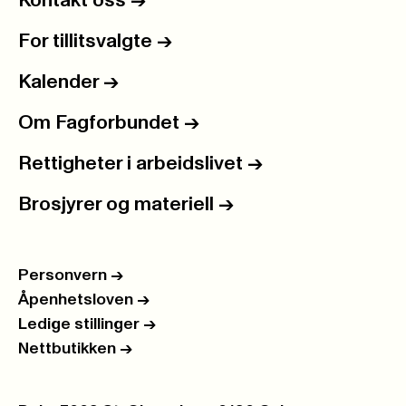
Kontakt oss
->
For tillitsvalgte
->
Kalender
->
Om Fagforbundet
->
Rettigheter i arbeidslivet
->
Brosjyrer og materiell
->
Personvern
->
Åpenhetsloven
->
Ledige stillinger
->
Nettbutikken
->