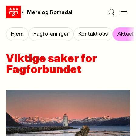
Møre og Romsdal
Hjem
Fagforeninger
Kontakt oss
Aktuelt
Viktige saker for
Fagforbundet