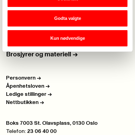
For tillitsvalgte
->
Kalender
->
Godta valgte
Om Fagforbundet
->
Kun nødvendige
Rettigheter i arbeidslivet
->
Brosjyrer og materiell
->
Personvern
->
Åpenhetsloven
->
Ledige stillinger
->
Nettbutikken
->
Postboks:
Boks 7003 St. Olavsplass, 0130 Oslo
Telefon:
23 06 40 00