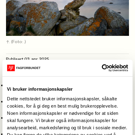
.
(Foto: .)
Publisert
03. apr. 2025
Sist oppdatert: 23. mai 2025
Fagforbundet ønsker:
At fagforeningsfradraget på 8250 kr ikke skal
Vi bruker informasjonskapsler
reduseres
Dette nettstedet bruker informasjonskapsler, såkalte
Hele og faste stillinger framfor deltid og
cookies, for å gi deg en best mulig brukeropplevelse.
midlertidige stillinger
Noen informasjonskapsler er nødvendige for at siden
Tennhelsetjenesten skal fortsatt være rimelig
skal fungere. Vi bruker også informasjonskapsler for
for de unge
analysearbeid, markedsføring og til bruk i sosiale medier.
At det skal være mindre profittenkning i
Du kan fjerne de ulike kategoriene av cookies ved å