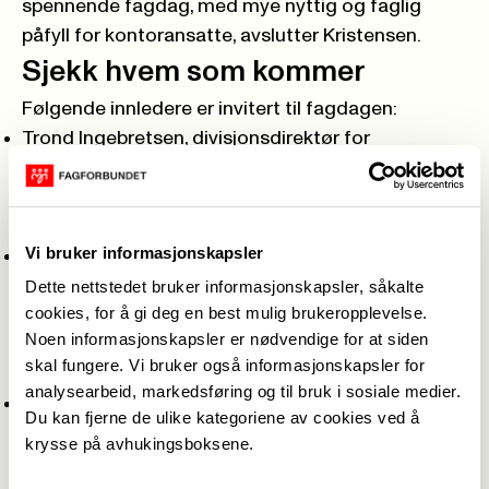
spennende fagdag, med mye nyttig og faglig
påfyll for kontoransatte, avslutter Kristensen.
Sjekk hvem som kommer
Følgende innledere er invitert til fagdagen:
Trond Ingebretsen, divisjonsdirektør for
digitalisering i administrasjonen i
Utdanningsetaten, vil snakke om hva KI er for noe
og hvorfor vi bør ta grep.
Vi bruker informasjonskapsler
Roger Dehlin, leder av Fagforbundet Oslo, vil
forteller om forhandlingsdelen når nye digitale
Dette nettstedet bruker informasjonskapsler, såkalte
cookies, for å gi deg en best mulig brukeropplevelse.
verktøy skal innføres, og hvordan
Noen informasjonskapsler er nødvendige for at siden
medbestemmelsen fungerer lokalt ved innføring
skal fungere. Vi bruker også informasjonskapsler for
av ny teknologi og datasystemer.
analysearbeid, markedsføring og til bruk i sosiale medier.
Gunn Karin Gjul, statssekretær i Digitaliserings- og
Du kan fjerne de ulike kategoriene av cookies ved å
forvaltningsdepartementet, kommer og snakker
krysse på avhukingsboksene.
om regjeringens målsetning om bruk av KI i