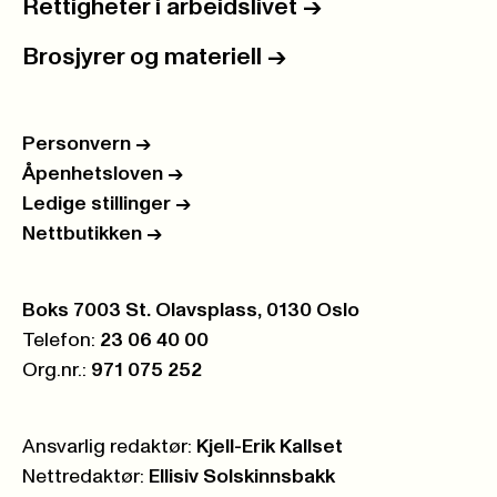
Rettigheter i arbeidslivet
->
Brosjyrer og materiell
->
Personvern
->
Åpenhetsloven
->
Ledige stillinger
->
Nettbutikken
->
Postboks:
Boks 7003 St. Olavsplass, 0130 Oslo
Telefon:
23 06 40 00
Org.nr.:
971 075 252
Ansvarlig redaktør:
Kjell-Erik Kallset
Nettredaktør:
Ellisiv Solskinnsbakk