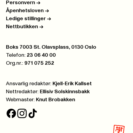
Personvern
->
Åpenhetsloven
->
Ledige stillinger
->
Nettbutikken
->
Postboks:
Boks 7003 St. Olavsplass, 0130 Oslo
Telefon:
23 06 40 00
Org.nr.:
971 075 252
Ansvarlig redaktør:
Kjell-Erik Kallset
Nettredaktør:
Ellisiv Solskinnsbakk
Webmaster:
Knut Brobakken