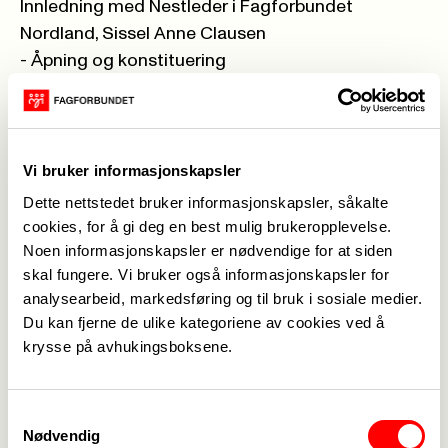
Innledning med Nestleder i Fagforbundet
Nordland, Sissel Anne Clausen
- Åpning og konstituering
- Årsberetning, Regnskap, Budsjett, Handlingsplan
- Valg
-Bevilling til SOS-Barnebyer
Oppmerksomhet til våre 25 og 40-årsjubilanter
Vi bruker informasjonskapsler
Dette nettstedet bruker informasjonskapsler, såkalte
Det er sendt ut innkalling med påmeldinsfrist på
cookies, for å gi deg en best mulig brukeropplevelse.
sms tidligere.
Noen informasjonskapsler er nødvendige for at siden
skal fungere. Vi bruker også informasjonskapsler for
Vedlegg
analysearbeid, markedsføring og til bruk i sosiale medier.
Du kan fjerne de ulike kategoriene av cookies ved å
krysse på avhukingsboksene.
Innkalling årsmøte januar 2023. .pdf
Saksliste årsmøte 25 januar 2023.pdf
Samtykkevalg
Nødvendig