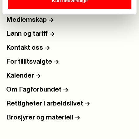
Kun nødvendige
Medlemskap
->
Lønn og tariff
->
Kontakt oss
->
For tillitsvalgte
->
Kalender
->
Om Fagforbundet
->
Rettigheter i arbeidslivet
->
Brosjyrer og materiell
->