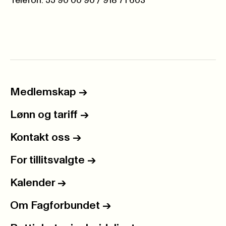
Telefon: 55 90 00 90 / 918 71 603
Medlemskap
->
Lønn og tariff
->
Kontakt oss
->
For tillitsvalgte
->
Kalender
->
Om Fagforbundet
->