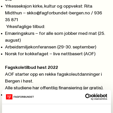
Yrkesseksjon kirke, kultur og oppvekst: Rita
Midthun –
skko@fagforbundet-bergen.no
/ 936
35 871
Yrkesfaglige tilbud:
Ernæringskurs – for alle som jobber med mat (25.
august)
Arbeidsmiljøkonferansen (29-30. september)
Norsk for kokkefaget – live nettbasert
(AOF)
Fagskoletilbud høst 2022
AOF starter opp en rekke fagskoleutdanninger i
Bergen i høst.
Alle studiene har offentlig finansiering (er gratis).
Arbeid med språk, flerspråklighet og flerkulturell
kompetanse i møte med barn – Bergen – høst
2022