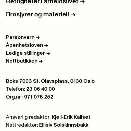
Rettigheter i arbeidslivet
->
Brosjyrer og materiell
->
Personvern
->
Åpenhetsloven
->
Ledige stillinger
->
Nettbutikken
->
Postboks:
Boks 7003 St. Olavsplass, 0130 Oslo
Telefon:
23 06 40 00
Org.nr.:
971 075 252
Ansvarlig redaktør:
Kjell-Erik Kallset
Nettredaktør:
Ellisiv Solskinnsbakk