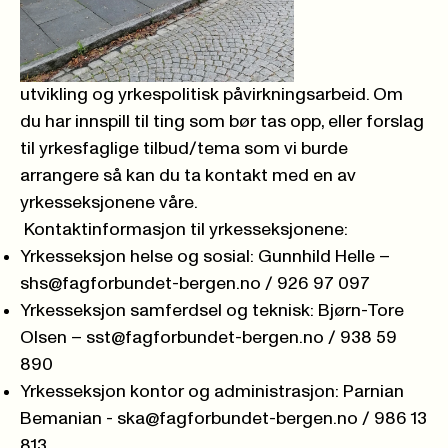
utvikling og yrkespolitisk påvirkningsarbeid. Om
du har innspill til ting som bør tas opp, eller forslag
til yrkesfaglige tilbud/tema som vi burde
arrangere så kan du ta kontakt med en av
yrkesseksjonene våre.
Kontaktinformasjon til yrkesseksjonene:
Yrkesseksjon helse og sosial: Gunnhild Helle –
shs@fagforbundet-bergen.no
/ 926 97 097
Yrkesseksjon samferdsel og teknisk: Bjørn-Tore
Olsen –
sst@fagforbundet-bergen.no
/ 938 59
890
Yrkesseksjon kontor og administrasjon: Parnian
Bemanian -
ska@fagforbundet-bergen.no
/ 986 13
813