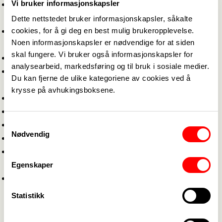
Vi bruker informasjonskapsler
Trygg håndtering av utfordrende situasjoner i
helse- og omsorgssektoren – Bergen – høst 2022
Dette nettstedet bruker informasjonskapsler, såkalte
cookies, for å gi deg en best mulig brukeropplevelse.
Klinisk vurderingskompetanse – Bergen – høst
Noen informasjonskapsler er nødvendige for at siden
2022
skal fungere. Vi bruker også informasjonskapsler for
Tverrfaglig palliativ omsorg – Bergen – høst 2022
analysearbeid, markedsføring og til bruk i sosiale medier.
Miljøarbeid i tjenester for mennesker med
Du kan fjerne de ulike kategoriene av cookies ved å
utviklingshemming – Bergen – høst 2022
krysse på avhukingsboksene.
Barn med særskilte behov – Bergen – høst 2022
Psykisk helsearbeid – Bergen – høst 2022
Samtykkevalg
Arbeid med ungdom – Bergen – høst 2022
Nødvendig
Veiledning av lærlinger – Bergen – høst 2022
Kontor-, salg- og serviceledelse – Bergen – høst
2022
Egenskaper
Effektiviserings- og forbedringsledelse – Bergen –
høst 2022
Statistikk
Yrkesrelevante facebook-grupper