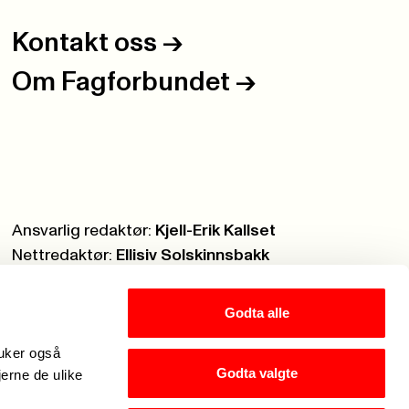
Kontakt oss
->
Om Fagforbundet
->
Ansvarlig redaktør:
Kjell-Erik Kallset
Nettredaktør:
Ellisiv Solskinnsbakk
Webmaster:
Knut Brobakken
Godta alle
ruker også
Godta valgte
jerne de ulike