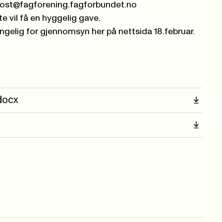
post@fagforening.fagforbundet.no
e vil få en hyggelig gave.
engelig for gjennomsyn her på nettsida 18.februar.
docx