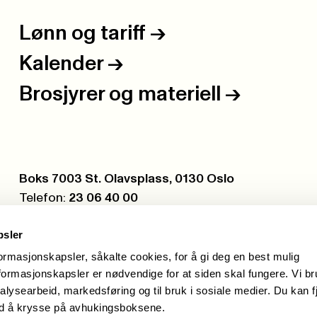
Lønn og tariff
->
Kalender
->
Brosjyrer og materiell
->
Postboks:
Boks 7003 St. Olavsplass, 0130 Oslo
Telefon:
23 06 40 00
Org.nr.:
971 075 252
psler
formasjonskapsler, såkalte cookies, for å gi deg en best mulig
ormasjonskapsler er nødvendige for at siden skal fungere. Vi b
alysearbeid, markedsføring og til bruk i sosiale medier. Du kan f
ed å krysse på avhukingsboksene.