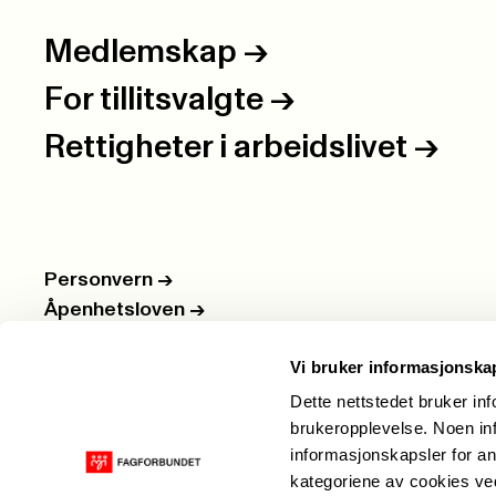
Medlemskap
->
For tillitsvalgte
->
Rettigheter i arbeidslivet
->
Personvern
->
Åpenhetsloven
->
Ledige stillinger
->
Vi bruker informasjonska
Nettbutikken
->
Dette nettstedet bruker in
brukeropplevelse. Noen inf
informasjonskapsler for an
kategoriene av cookies v