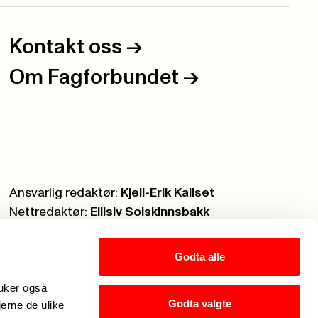
Kontakt oss
->
Om Fagforbundet
->
Ansvarlig redaktør:
Kjell-Erik Kallset
Nettredaktør:
Ellisiv Solskinnsbakk
Webmaster:
Knut Brobakken
Godta alle
ruker også
Godta valgte
jerne de ulike