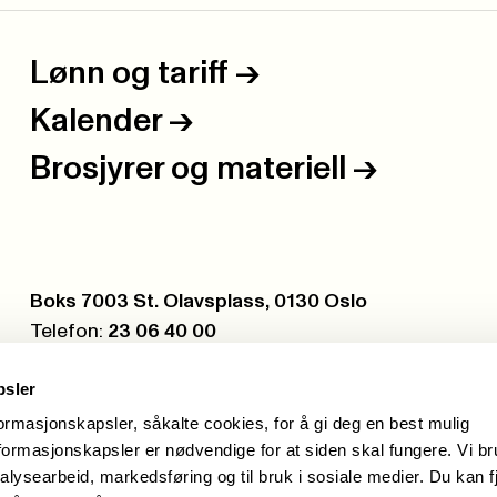
Lønn og tariff
->
Kalender
->
Brosjyrer og materiell
->
Postboks:
Boks 7003 St. Olavsplass, 0130 Oslo
Telefon:
23 06 40 00
Org.nr.:
971 075 252
psler
formasjonskapsler, såkalte cookies, for å gi deg en best mulig
ormasjonskapsler er nødvendige for at siden skal fungere. Vi b
alysearbeid, markedsføring og til bruk i sosiale medier. Du kan f