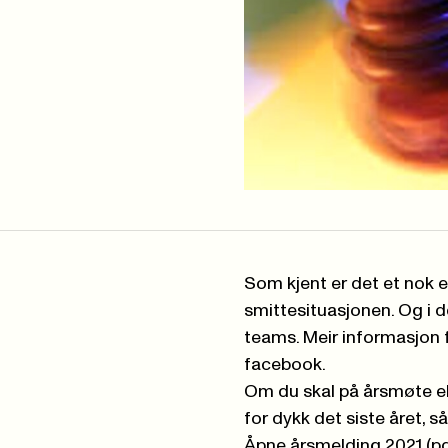
Som kjent er det et nok e
smittesituasjonen. Og i 
teams. Meir informasjon f
facebook.
Om du skal på årsmøte el
for dykk det siste året, s
Åpne årsmelding 2021 (pd