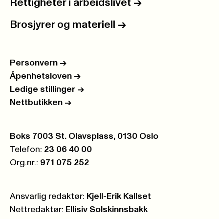
Rettigheter i arbeidslivet
->
Brosjyrer og materiell
->
Personvern
->
Åpenhetsloven
->
Ledige stillinger
->
Nettbutikken
->
Postboks:
Boks 7003 St. Olavsplass, 0130 Oslo
Telefon:
23 06 40 00
Org.nr.:
971 075 252
Ansvarlig redaktør:
Kjell-Erik Kallset
Nettredaktør:
Ellisiv Solskinnsbakk