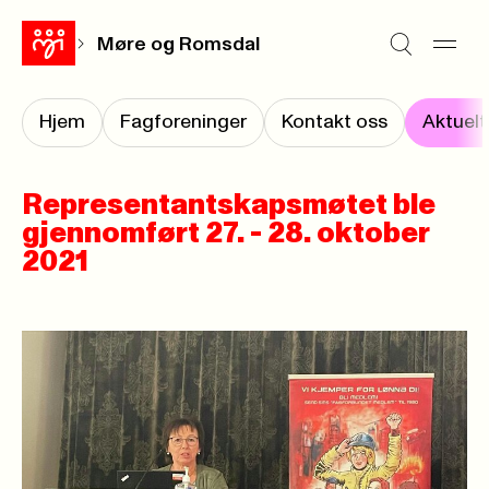
Møre og Romsdal
Hjem
Fagforeninger
Kontakt oss
Aktuelt
Representantskapsmøtet ble
gjennomført 27. - 28. oktober
2021