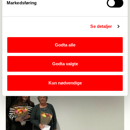
Markedsføring
Se detaljer
Godta alle
Godta valgte
Kun nødvendige