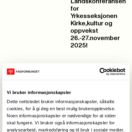
Landskonferansen
for
Yrkesseksjonen
Kirke,kultur og
oppvekst
26.-27.november
2025!
4. november
24. november
Årsmøte og
Flott samling for
Fagdag 20-
hovedtillitsvalgte!
21.januar 2026
Vi bruker informasjonskapsler
Dette nettstedet bruker informasjonskapsler, såkalte
18. november
11. november
cookies, for å gi deg en best mulig brukeropplevelse.
Høringssvar om
Ny HTV og nytt
Noen informasjonskapsler er nødvendige for at siden
regulering av
styre i Hamar
skal fungere. Vi bruker også informasjonskapsler for
taushetsplikt i
bispedømme!
analysearbeid, markedsføring og til bruk i sosiale medier.