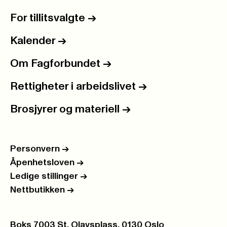
For tillitsvalgte
->
Kalender
->
Om Fagforbundet
->
Rettigheter i arbeidslivet
->
Brosjyrer og materiell
->
Personvern
->
Åpenhetsloven
->
Ledige stillinger
->
Nettbutikken
->
Postboks:
Boks 7003 St. Olavsplass, 0130 Oslo