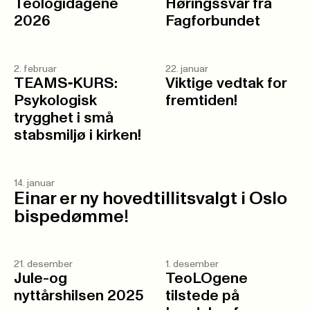
Teologidagene
Høringssvar fra
2026
Fagforbundet
2. februar
22. januar
TEAMS‑KURS:
Viktige vedtak for
Psykologisk
fremtiden!
trygghet i små
stabsmiljø i kirken!
14. januar
Einar er ny hovedtillitsvalgt i Oslo
bispedømme!
21. desember
1. desember
Jule-og
TeoLOgene
nyttårshilsen 2025
tilstede på