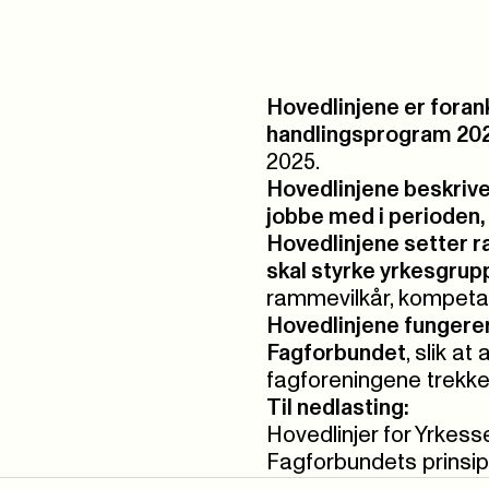
Hovedlinjene er foran
handlingsprogram 20
2025.
Hovedlinjene beskrive
jobbe med i perioden,
Hovedlinjene setter 
skal styrke yrkesgrup
rammevilkår, kompetan
Hovedlinjene fungerer 
Fagforbundet
, slik at
fagforeningene trekke
Til nedlasting:
Hovedlinjer for Yrkes
Fagforbundets prinsi