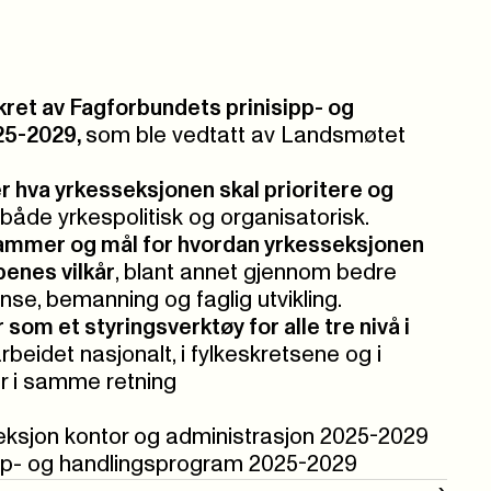
kret av Fagforbundets prinisipp- og
25-2029,
som ble vedtatt av Landsmøtet
r hva yrkesseksjonen skal prioritere og
både yrkespolitisk og organisatorisk.
rammer og mål for hvordan yrkesseksjonen
penes vilkår
, blant annet gjennom bedre
se, bemanning og faglig utvikling.
som et styringsverktøy for alle tre nivå i
 arbeidet nasjonalt, i fylkeskretsene og i
r i samme retning
seksjon kontor og administrasjon 2025-2029
pp- og handlingsprogram 2025-2029