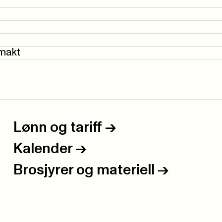
 makt
Lønn og tariff
->
Kalender
->
Brosjyrer og materiell
->