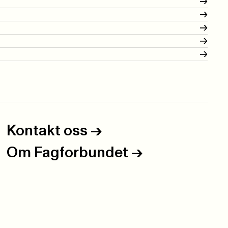
->
->
->
->
->
Kontakt oss
->
Om Fagforbundet
->