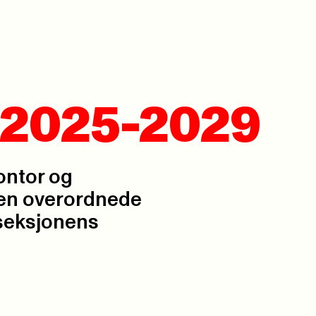
 2025-2029
ontor og
den overordnede
sseksjonens