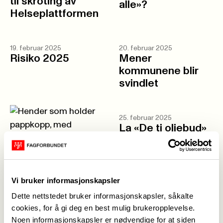
til skroting av
alle»?
Helseplattformen
19. februar 2025
20. februar 2025
Risiko 2025
Mener
kommunene blir
svindlet
25. februar 2025
La «De ti oljebud»
bli til «De ti KI-
bud»
20. februar 2025
Daglig leder i
fengsel etter grovt
Vi bruker informasjonskapsler
lønnstyveri
Dette nettstedet bruker informasjonskapsler, såkalte
cookies, for å gi deg en best mulig brukeropplevelse.
Noen informasjonskapsler er nødvendige for at siden