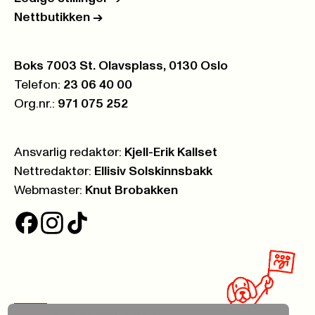
Nettbutikken
->
Postboks:
Boks 7003 St. Olavsplass, 0130 Oslo
Telefon:
23 06 40 00
Org.nr.:
971 075 252
Ansvarlig redaktør:
Kjell-Erik Kallset
Nettredaktør:
Ellisiv Solskinnsbakk
Webmaster:
Knut Brobakken