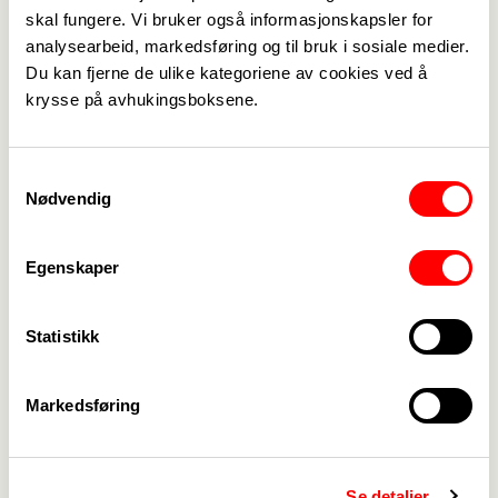
25. februar 2025
skal fungere. Vi bruker også informasjonskapsler for
Hvor havner egentlig klærne vi gir
analysearbeid, markedsføring og til bruk i sosiale medier.
til gjenbruk?
Du kan fjerne de ulike kategoriene av cookies ved å
krysse på avhukingsboksene.
25. februar 2025
25. februar 2025
Hvordan kan KI
Vold og trusler
Samtykkevalg
påvirke
mot skoleansatte
Nødvendig
stortingsvalget
2025?
Egenskaper
Statistikk
Forrige
Neste
<-
5
6
7
8
9
10
11
12
13
14
...
->
Markedsføring
Medlemskap
->
Se detaljer