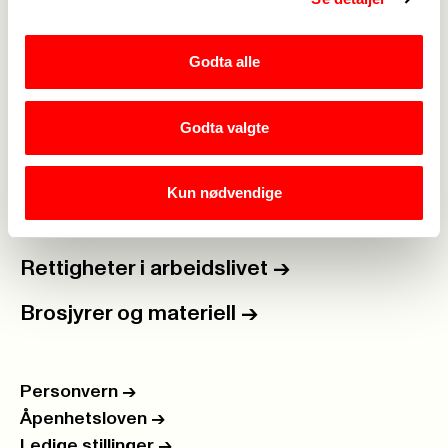
Lønn og tariff
->
Godta alle
Kontakt oss
->
Godta valgte
For tillitsvalgte
->
Kalender
->
Kun nødvendige
Om Fagforbundet
->
Rettigheter i arbeidslivet
->
Brosjyrer og materiell
->
Personvern
->
Åpenhetsloven
->
Ledige stillinger
->