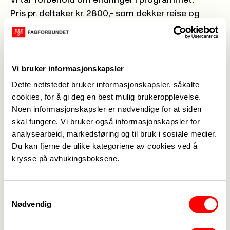
Vi tar forbehold om endringer i programmet.
Pris pr. deltaker kr. 2800,- som dekker reise og
opphold for de som trenger dette. Dersom
foreningen ønsker å dekke overnatting og middag
for de som har kortere reisevei enn 1,5 t hver vei vil
Vi bruker informasjonskapsler
dette koste kr. 1 900 i tillegg.
Påmelding: innen
25. mai 2026
Dette nettstedet bruker informasjonskapsler, såkalte
Påmeldingen må godkjennes av den lokale
cookies, for å gi deg en best mulig brukeropplevelse.
Noen informasjonskapsler er nødvendige for at siden
fagforeningen.
skal fungere. Vi bruker også informasjonskapsler for
Reiseutgifter dekkes etter rimeligste reisemåte.
analysearbeid, markedsføring og til bruk i sosiale medier.
Ved bruk av bil/samkjøring
med andre, skal dette
Du kan fjerne de ulike kategoriene av cookies ved å
avtales på forhånd.
krysse på avhukingsboksene.
Delta
Samtykkevalg
Meld deg på
Nødvendig