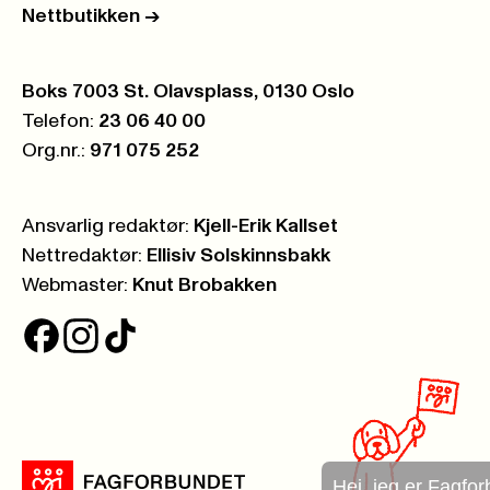
Nettbutikken
->
Postboks:
Boks 7003 St. Olavsplass, 0130 Oslo
Telefon:
23 06 40 00
Org.nr.:
971 075 252
Ansvarlig redaktør:
Kjell-Erik Kallset
Nettredaktør:
Ellisiv Solskinnsbakk
Webmaster:
Knut Brobakken
Hei, jeg er Fagforbundets chatbot.