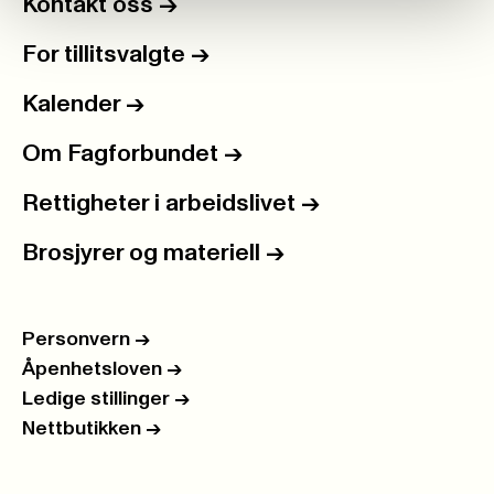
Kontakt oss
->
For tillitsvalgte
->
Kalender
->
Om Fagforbundet
->
Rettigheter i arbeidslivet
->
Brosjyrer og materiell
->
Personvern
->
Åpenhetsloven
->
Ledige stillinger
->
Nettbutikken
->