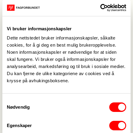
barn og en spennende jobb i rus psykiatrien hvor
han får brukt mye av sin egen erfaring og kan skilte
til et godt liv etter en lang oppvekst som har gitt
mange vonde
minner.
Vi bruker informasjonskapsler
Kursavgift:
GRATIS FOR MEDLEMMER I
Dette nettstedet bruker informasjonskapsler, såkalte
FAGFORBUNDET
(ta gjerne med en
cookies, for å gi deg en best mulig brukeropplevelse.
venn/kollega)
Noen informasjonskapsler er nødvendige for at siden
Kr. 400,- kontonr 9011.05.13096 Gjelder for dem
skal fungere. Vi bruker også informasjonskapsler for
som ikke er medlemmer
analysearbeid, markedsføring og til bruk i sosiale medier.
PÅMELDINGSFRIST: 12.09.2025
Du kan fjerne de ulike kategoriene av cookies ved å
krysse på avhukingsboksene.
Delta
Samtykkevalg
Meld deg på
Nødvendig
Kontakt
Egenskaper
Heidi Underhaug