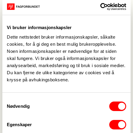
Kjøring med egen bil må avtales på forhånd!
Fagforeningens egenandel er ca. 75% av
kostnadene, men unntaksbestemmelser for de
minste foreningene.
Vi bruker informasjonskapsler
Det er lagt opp til at alle deltakerne kan overnatte
Dette nettstedet bruker informasjonskapsler, såkalte
og spise middag på hele kurset. De som ikke har
cookies, for å gi deg en best mulig brukeropplevelse.
mulighet til dette gir beskjed ved påmelding når
Noen informasjonskapsler er nødvendige for at siden
det gjelder del Trinn 4 og så kommer vi tilbake til
skal fungere. Vi bruker også informasjonskapsler for
dette når det gjelder Trinn 5.
analysearbeid, markedsføring og til bruk i sosiale medier.
Du kan fjerne de ulike kategoriene av cookies ved å
krysse på avhukingsboksene.
Delta
Meld deg på
Samtykkevalg
Nødvendig
Kontakt
Cecilie Almli
Egenskaper
90807821