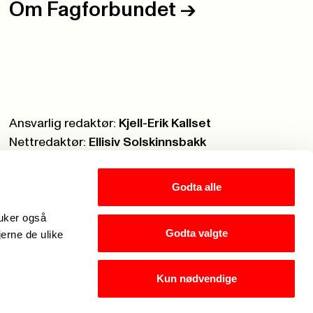
Om Fagforbundet
->
Ansvarlig redaktør:
Kjell-Erik Kallset
Nettredaktør:
Ellisiv Solskinnsbakk
Webmaster:
Knut Brobakken
Godta alle
ruker også
Godta valgte
jerne de ulike
Kun nødvendige