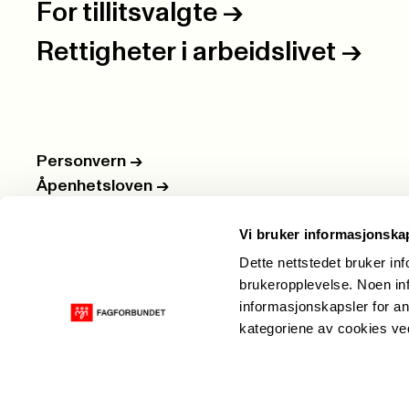
For tillitsvalgte
->
Rettigheter i arbeidslivet
->
Personvern
->
Åpenhetsloven
->
Ledige stillinger
->
Vi bruker informasjonska
Nettbutikken
->
Dette nettstedet bruker in
brukeropplevelse. Noen inf
informasjonskapsler for an
kategoriene av cookies v