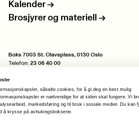
Kalender
->
Brosjyrer og materiell
->
Postboks:
Boks 7003 St. Olavsplass, 0130 Oslo
Telefon:
23 06 40 00
Org.nr.:
971 075 252
psler
formasjonskapsler, såkalte cookies, for å gi deg en best mulig
ormasjonskapsler er nødvendige for at siden skal fungere. Vi b
alysearbeid, markedsføring og til bruk i sosiale medier. Du kan f
ed å krysse på avhukingsboksene.