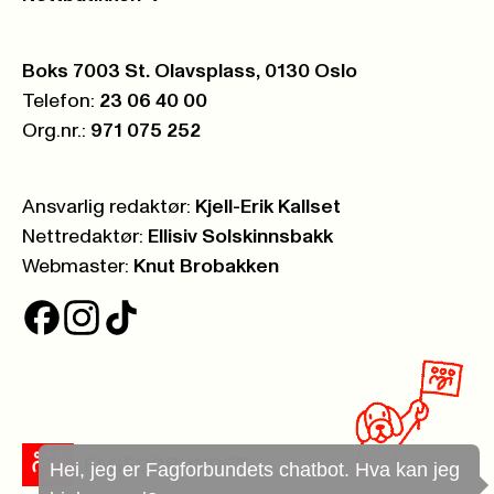
Postboks:
Boks 7003 St. Olavsplass, 0130 Oslo
Telefon:
23 06 40 00
Org.nr.:
971 075 252
Ansvarlig redaktør:
Kjell-Erik Kallset
Nettredaktør:
Ellisiv Solskinnsbakk
Webmaster:
Knut Brobakken
Hei, jeg er Fagforbundets chatbot. Hva kan jeg