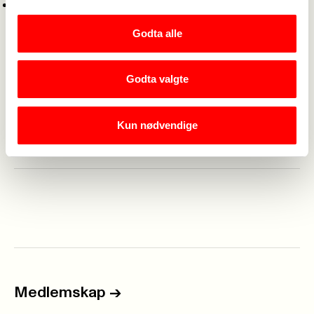
Gjenvinningsoperatør
Godta alle
Spørsmål og pressehendvendelser:
Godta valgte
Mats Monsen
Leder Fagforbundet Trondheim
Tlf: 45391441
Kun nødvendige
E-post: leder@fagforbundettrondheim.no
Medlemskap
->