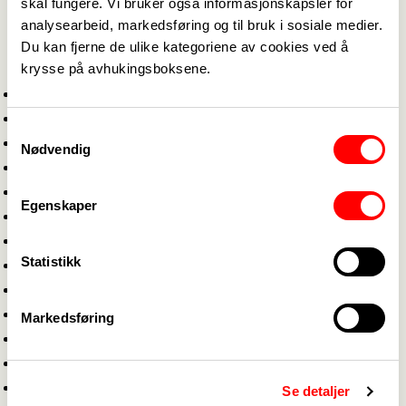
skal fungere. Vi bruker også informasjonskapsler for
yrket i mange år og som kan fortelle hva det vil si
analysearbeid, markedsføring og til bruk i sosiale medier.
å jobbe innen yrkesfag.
Du kan fjerne de ulike kategoriene av cookies ved å
krysse på avhukingsboksene.
Dette er noen av fagene du får møte:
Brannkonstabel
Helsefagarbeider
Samtykkevalg
Busssjåfør
Nødvendig
Barne- og ungdomsarbeider
Frisør
Egenskaper
Kokk
Kontor og administrasjon
Statistikk
Arborist
Svømmelærere/livreddere
Yrkessjåfører
Markedsføring
Dyrepleier
Ambulansearbeider
Anleggsmaskinfører
Se detaljer