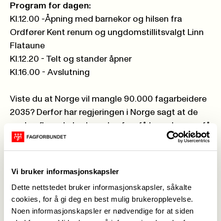
Program for dagen:
Kl.12.00 -Å
pning med barnekor og hilsen fra
Ordfører Kent renum og
ungdomstillitsvalgt Linn
Flataune
Kl.12.20 - Telt og stander åpner
Kl.16.00 - Avslutning
Viste du at Norge vil mangle 90.000 fagarbeidere
2035? Derfor har regjeringen i Norge sagt at de
ønsker flere skal velge yrkesfag, få læreplass og få
seg fagbrev. Yrkesfag består av enormt mange
ulike fagbrev du kan ta.
Er du intereseet i å lære mer bør du komme til Ytre
Vi bruker informasjonskapsler
Kongsgård i Trondheim 24.August!
Dette nettstedet bruker informasjonskapsler, såkalte
Yrkesfagdagen i Trondheim er spesielt for
cookies, for å gi deg en best mulig brukeropplevelse.
ungdom og unge voksne som ønsker å lære mer
Noen informasjonskapsler er nødvendige for at siden
om yrkesfag. Her får du møte folk som har jobbet i