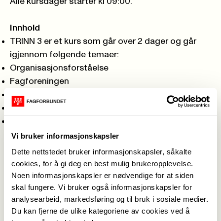
Alle kursdager starter kl 09:00.
Innhold
TRINN 3 er et kurs som går over 2 dager og går
igjennom følgende temaer:
Organisasjonsforståelse
Fagforeningen
Tillitsvalgtes rolle og funksjon
Hvorfor være fagorganisert
Lov- og avtaleverk - partene i arbeidslivet
Vi bruker informasjonskapsler
Kurset vil bli holdt ved
Dette nettstedet bruker informasjonskapsler, såkalte
Fagforbundet Pleie og Omsorg
cookies, for å gi deg en best mulig brukeropplevelse.
Jens Bjelkes 12
Noen informasjonskapsler er nødvendige for at siden
skal fungere. Vi bruker også informasjonskapsler for
0562 Oslo
analysearbeid, markedsføring og til bruk i sosiale medier.
Du kan fjerne de ulike kategoriene av cookies ved å
PÅMELDING INNEN 26.08.2026
Bekreftelse og