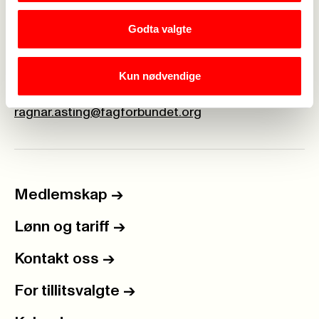
Meld deg på
Godta valgte
Kontakt
Kun nødvendige
Ragnar Asting
48113485
ragnar.asting@fagforbundet.org
Medlemskap
->
Lønn og tariff
->
Kontakt oss
->
For tillitsvalgte
->