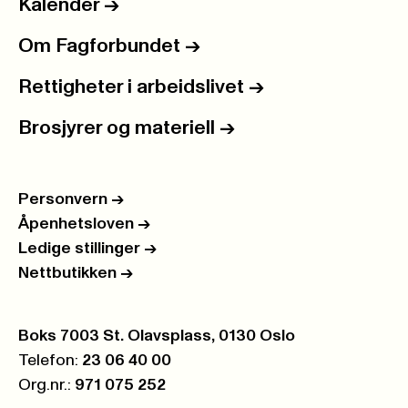
Kalender
->
Om Fagforbundet
->
Rettigheter i arbeidslivet
->
Brosjyrer og materiell
->
Personvern
->
Åpenhetsloven
->
Ledige stillinger
->
Nettbutikken
->
Postboks:
Boks 7003 St. Olavsplass, 0130 Oslo
Telefon:
23 06 40 00
Org.nr.:
971 075 252