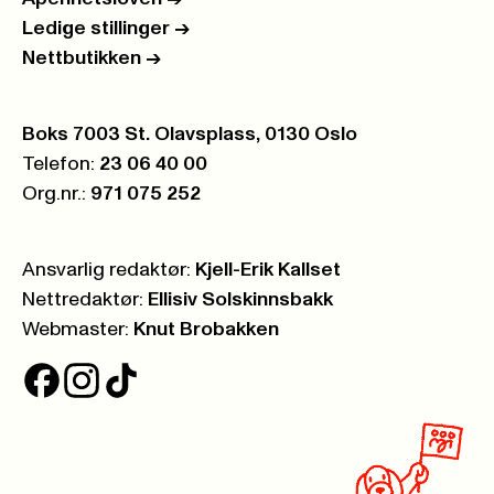
Ledige stillinger
->
Nettbutikken
->
Postboks:
Boks 7003 St. Olavsplass, 0130 Oslo
Telefon:
23 06 40 00
Org.nr.:
971 075 252
Ansvarlig redaktør:
Kjell-Erik Kallset
Nettredaktør:
Ellisiv Solskinnsbakk
Webmaster:
Knut Brobakken