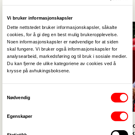
Se alle
->
Vi bruker informasjonskapsler
Dette nettstedet bruker informasjonskapsler, såkalte
cookies, for å gi deg en best mulig brukeropplevelse.
Noen informasjonskapsler er nødvendige for at siden
skal fungere. Vi bruker også informasjonskapsler for
analysearbeid, markedsføring og til bruk i sosiale medier.
Du kan fjerne de ulike kategoriene av cookies ved å
krysse på avhukingsboksene.
Samtykkevalg
Nødvendig
Egenskaper
I dag
I går
Team Palestine tilbake på
Her møter 
Norway Cup med støtte fra
Arendalsuk
Statistikk