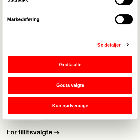
fagbevegelsen
Markedsføring
Webredaktør for Fagforbundet Gulen:
Line Restad
|
Se detaljer
Rediger side
Godta alle
Godta valgte
Medlemskap
->
Lønn og tariff
->
Kun nødvendige
Kontakt oss
->
For tillitsvalgte
->