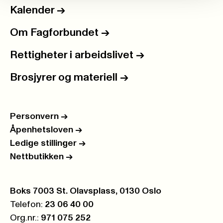
Kalender
->
Om Fagforbundet
->
Rettigheter i arbeidslivet
->
Brosjyrer og materiell
->
Personvern
->
Åpenhetsloven
->
Ledige stillinger
->
Nettbutikken
->
Postboks:
Boks 7003 St. Olavsplass, 0130 Oslo
Telefon:
23 06 40 00
Org.nr.:
971 075 252