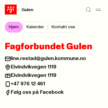
Gulen
Hjem
Kalender
Kontakt oss
Fagforbundet Gulen
line.restad@gulen.kommune.no
E-post:
Eivindvikvegen 1119
Besøksadresse:
Eivindvikvegen 1119
Postadresse:
+47 976 12 461
Telefon:
Følg oss på Facebook
Facebook: