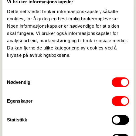
Vi bruker informasjonskapsler
Dette nettstedet bruker informasjonskapsler, såkalte
cookies, for å gi deg en best mulig brukeropplevelse.
Noen informasjonskapsler er nødvendige for at siden
skal fungere. Vi bruker også informasjonskapsler for
analysearbeid, markedsføring og til bruk i sosiale medier.
Du kan fjerne de ulike kategoriene av cookies ved å
Medlemskap
->
krysse på avhukingsboksene.
Lønn og tariff
->
Samtykkevalg
Kontakt oss
->
Nødvendig
For tillitsvalgte
->
Egenskaper
Kalender
->
Statistikk
Om Fagforbundet
->