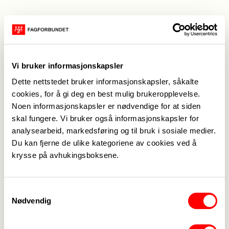
21. juni 2024
3. mai 2024
Sommarferieavvikling
1. Mai 2024
Vi bruker informasjonskapsler
2. februar 2024
23. januar 2024
Årsmøte 2024
Innkalling Årsmøte
Dette nettstedet bruker informasjonskapsler, såkalte
cookies, for å gi deg en best mulig brukeropplevelse.
2024
Noen informasjonskapsler er nødvendige for at siden
skal fungere. Vi bruker også informasjonskapsler for
analysearbeid, markedsføring og til bruk i sosiale medier.
19. desember 2023
God Jol 23
Du kan fjerne de ulike kategoriene av cookies ved å
krysse på avhukingsboksene.
24. november 2023
7. november 2023
Merkefest 2023
Fagforbundet
Samtykkevalg
Voss på Gaza-
Nødvendig
markering.