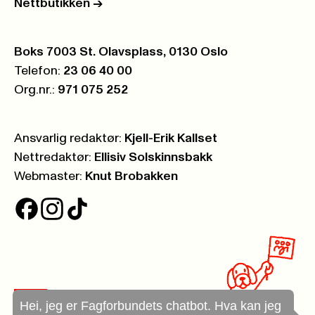
Nettbutikken
->
Postboks:
Boks 7003 St. Olavsplass, 0130 Oslo
Telefon:
23 06 40 00
Org.nr.:
971 075 252
Ansvarlig redaktør:
Kjell-Erik Kallset
Nettredaktør:
Ellisiv Solskinnsbakk
Webmaster:
Knut Brobakken
Hei, jeg er Fagforbundets chatbot. Hva kan jeg