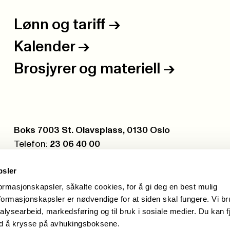
Lønn og tariff
->
Kalender
->
Brosjyrer og materiell
->
Postboks:
Boks 7003 St. Olavsplass, 0130 Oslo
Telefon:
23 06 40 00
Org.nr.:
971 075 252
psler
formasjonskapsler, såkalte cookies, for å gi deg en best mulig
ormasjonskapsler er nødvendige for at siden skal fungere. Vi b
alysearbeid, markedsføring og til bruk i sosiale medier. Du kan f
ed å krysse på avhukingsboksene.