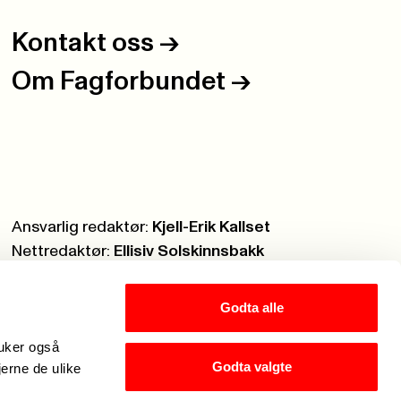
Kontakt oss
->
Om Fagforbundet
->
Ansvarlig redaktør:
Kjell-Erik Kallset
Nettredaktør:
Ellisiv Solskinnsbakk
Webmaster:
Knut Brobakken
Godta alle
ruker også
Godta valgte
jerne de ulike