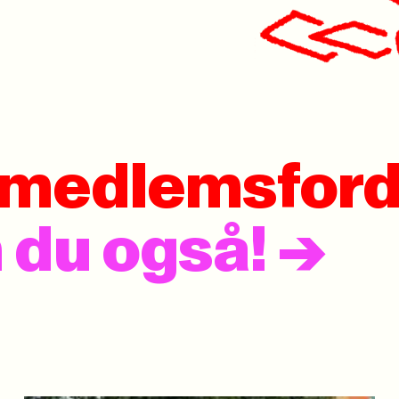
e medlemsford
m du også!
->