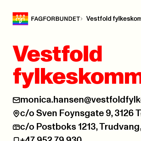
Vestfold fylkesk
Vestfold
fylkeskom
monica.hansen@vestfoldfylk
E-post:
c/o Sven Foynsgate 9, 3126 
Besøksadresse:
c/o Postboks 1213, Trudvang
Postadresse:
+47 952 79 930