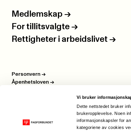
Medlemskap
->
For tillitsvalgte
->
Rettigheter i arbeidslivet
->
Personvern
->
Åpenhetsloven
->
Ledige stillinger
->
Vi bruker informasjonska
Nettbutikken
->
Dette nettstedet bruker in
brukeropplevelse. Noen inf
informasjonskapsler for an
kategoriene av cookies v