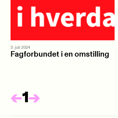
3. juli 2024
Fagforbundet i en omstilling
Forrige
Neste
<-
1
->