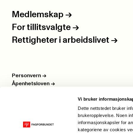
Medlemskap
->
For tillitsvalgte
->
Rettigheter i arbeidslivet
->
Personvern
->
Åpenhetsloven
->
Ledige stillinger
->
Vi bruker informasjonska
Nettbutikken
->
Dette nettstedet bruker in
brukeropplevelse. Noen inf
informasjonskapsler for an
kategoriene av cookies v