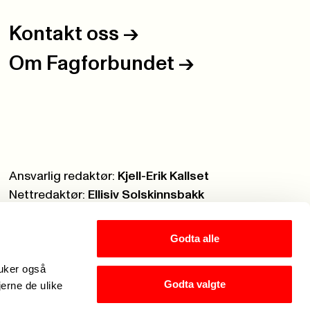
Kontakt oss
->
Om Fagforbundet
->
Ansvarlig redaktør:
Kjell-Erik Kallset
Nettredaktør:
Ellisiv Solskinnsbakk
Webmaster:
Knut Brobakken
Godta alle
ruker også
Godta valgte
jerne de ulike