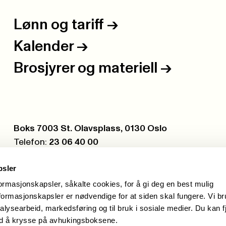
Lønn og tariff
->
Kalender
->
Brosjyrer og materiell
->
Postboks:
Boks 7003 St. Olavsplass, 0130 Oslo
Telefon:
23 06 40 00
Org.nr.:
971 075 252
psler
formasjonskapsler, såkalte cookies, for å gi deg en best mulig
ormasjonskapsler er nødvendige for at siden skal fungere. Vi b
alysearbeid, markedsføring og til bruk i sosiale medier. Du kan f
ed å krysse på avhukingsboksene.