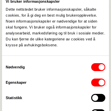
Vi bruker informasjonskapsler
Dette nettstedet bruker informasjonskapsler, såkalte
cookies, for å gi deg en best mulig brukeropplevelse.
Noen informasjonskapsler er nødvendige for at siden
skal fungere. Vi bruker også informasjonskapsler for
analysearbeid, markedsføring og til bruk i sosiale medier.
Du kan fjerne de ulike kategoriene av cookies ved å
Medlemskap
->
krysse på avhukingsboksene.
Lønn og tariff
->
Samtykkevalg
Kontakt oss
->
Nødvendig
For tillitsvalgte
->
Egenskaper
Kalender
->
Statistikk
Om Fagforbundet
->