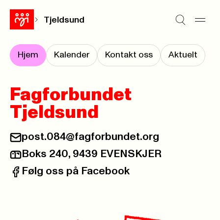
Tjeldsund
Hjem
Kalender
Kontakt oss
Aktuelt
Fagforbundet
Tjeldsund
post.084@fagforbundet.org
E-post:
Boks 240, 9439 EVENSKJER
Postadresse:
Følg oss på Facebook
Facebook: