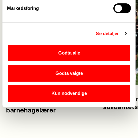
Markedsføring
Se detaljer
Godta alle
Godta valgte
Kun nødvendige
23. juli
23. juli
Velkommen 
Glad for at flere vil bli
solidaritet
barnehagelærer