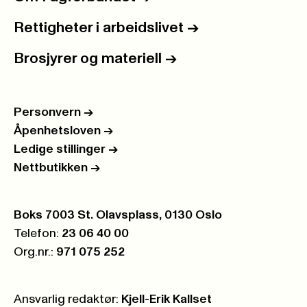
Rettigheter i arbeidslivet
->
Brosjyrer og materiell
->
Personvern
->
Åpenhetsloven
->
Ledige stillinger
->
Nettbutikken
->
Postboks:
Boks 7003 St. Olavsplass, 0130 Oslo
Telefon:
23 06 40 00
Org.nr.:
971 075 252
Ansvarlig redaktør:
Kjell-Erik Kallset