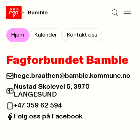
Bamble
Hjem
Kalender
Kontakt oss
Fagforbundet Bamble
hege.braathen@bamble.kommune.no
E-post:
Nustad Skolevei 5, 3970
Postadresse:
LANGESUND
+47 359 62 594
Telefon:
Følg oss på Facebook
Facebook: