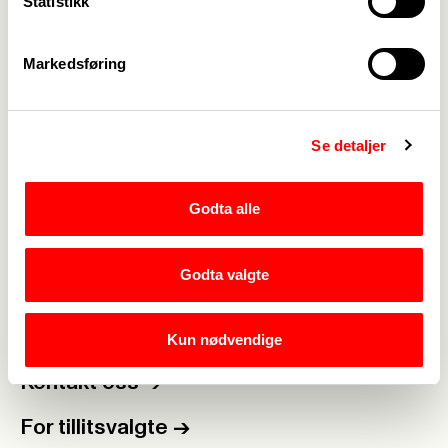
Statistikk
Markedsføring
Webredaktør for Fagforbundet Bamble:
Bodil
Se detaljer
Grøndahl
|
Rediger side
Godta alle
Godta valgte
Medlemskap
->
Lønn og tariff
->
Kun nødvendige
Kontakt oss
->
For tillitsvalgte
->