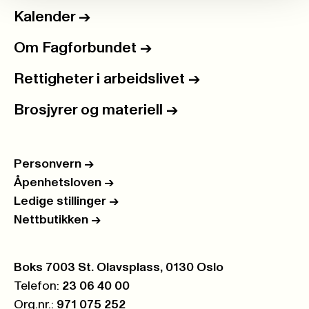
Kalender
->
Om Fagforbundet
->
Rettigheter i arbeidslivet
->
Brosjyrer og materiell
->
Personvern
->
Åpenhetsloven
->
Ledige stillinger
->
Nettbutikken
->
Postboks:
Boks 7003 St. Olavsplass, 0130 Oslo
Telefon:
23 06 40 00
Org.nr.:
971 075 252