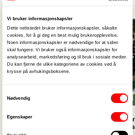
Vi bruker informasjonskapsler
Dette nettstedet bruker informasjonskapsler, såkalte
cookies, for å gi deg en best mulig brukeropplevelse.
Noen informasjonskapsler er nødvendige for at siden
skal fungere. Vi bruker også informasjonskapsler for
analysearbeid, markedsføring og til bruk i sosiale medier.
Du kan fjerne de ulike kategoriene av cookies ved å
krysse på avhukingsboksene.
Samtykkevalg
Nødvendig
23. juli
Egenskaper
23. juli
Velkommen 
Glad for at flere vil bli
solidaritet
barnehagelærer