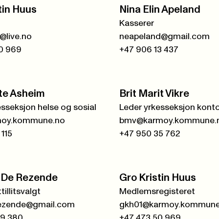
tin Huus
Nina Elin Apeland
Kasserer
n@live.no
neapeland@gmail.com
0 969
+47 906 13 437
te Asheim
Brit Marit Vikre
esseksjon helse og sosial
oy.kommune.no
bmv@karmoy.kommune.
 115
+47 950 35 762
S. De Rezende
Gro Kristin Huus
tillitsvalgt
Medlemsregisteret
e.rezende@gmail.com
gkh01@karmoy.kommune
99 380
+47 473 50 969