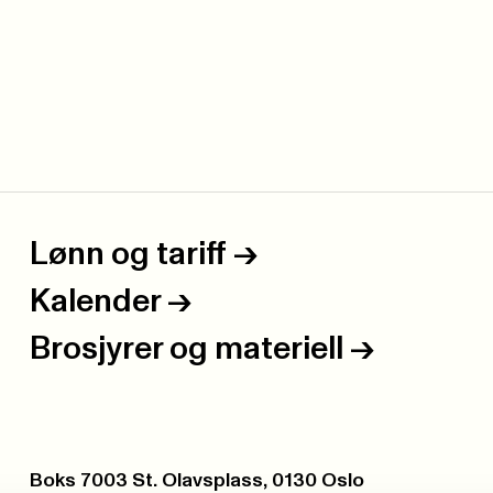
Lønn og tariff
->
Kalender
->
Brosjyrer og materiell
->
Postboks:
Boks 7003 St. Olavsplass, 0130 Oslo