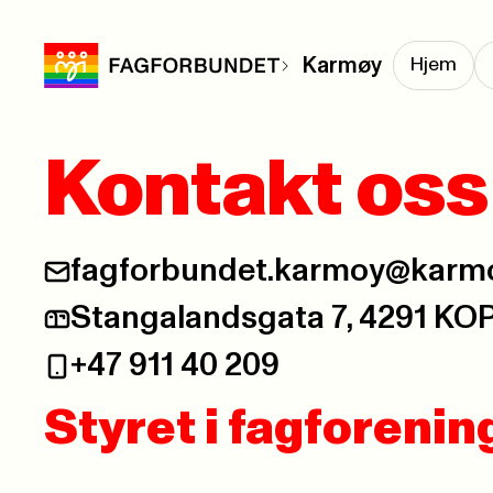
Karmøy
Hjem
Kontakt oss
fagforbundet.karmoy@karm
Stangalandsgata 7, 4291 KO
+47 911 40 209
Styret i fagforeni