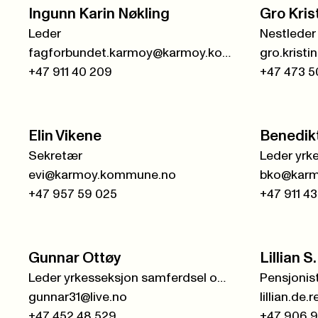
Ingunn Karin Nøkling
Gro Kris
Leder
Nestleder
fagforbundet.karmoy@karmoy.kommune.no
gro.kristi
+47 911 40 209
+47 473 5
Elin Vikene
Benedik
Sekretær
Leder yrk
evi@karmoy.kommune.no
bko@karm
+47 957 59 025
+47 911 43
Gunnar Ottøy
Lillian 
Leder yrkesseksjon samferdsel og teknisk
Pensjonist
gunnar31@live.no
lillian.d
+47 452 48 529
+47 906 