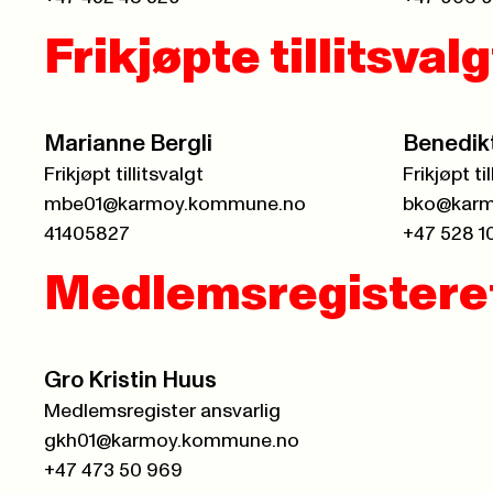
Frikjøpte tillitsval
Marianne Bergli
Benedik
Frikjøpt tillitsvalgt
Frikjøpt ti
mbe01@karmoy.kommune.no
bko@karm
41405827
+47 528 1
Medlemsregistere
Gro Kristin Huus
Medlemsregister ansvarlig
gkh01@karmoy.kommune.no
+47 473 50 969