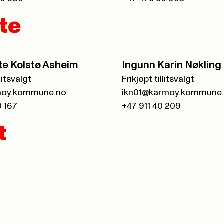
gte
te Kolstø Asheim
Ingunn Karin Nøkling
llitsvalgt
Frikjøpt tillitsvalgt
oy.kommune.no
ikn01@karmoy.kommune
0 167
+47 911 40 209
t