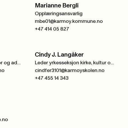
Marianne Bergli
Opplæringsansvarlig
mbe01@karmoy.kommune.no
+47 414 05 827
Cindy J. Langåker
Leder yrkesseksjon kontor og administrasjon
Leder yrkesseksjon kirke, kultur og oppvekst
no
cindfer3101@karmoyskolen.no
+47 455 14 343
.no