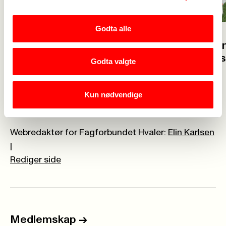
Godta alle
23. juli
23. juli
Velkommen 
Glad for at flere vil bli
solidaritet
Godta valgte
barnehagelærer
Kun nødvendige
Webredaktør for Fagforbundet Hvaler:
Elin Karlsen
|
Rediger side
Medlemskap
->