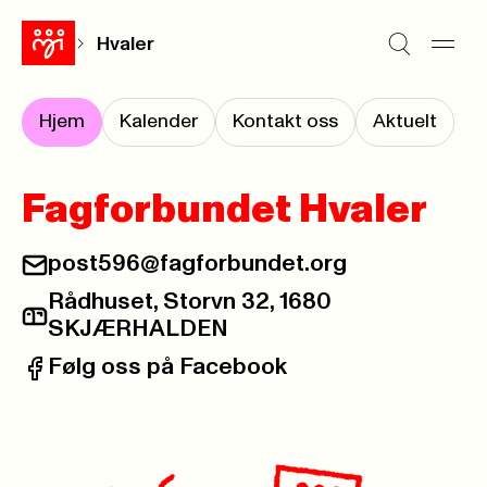
Hvaler
Hjem
Kalender
Kontakt oss
Aktuelt
Fagforbundet Hvaler
post596@fagforbundet.org
E-post:
Rådhuset, Storvn 32, 1680
Postadresse:
SKJÆRHALDEN
Følg oss på Facebook
Facebook: