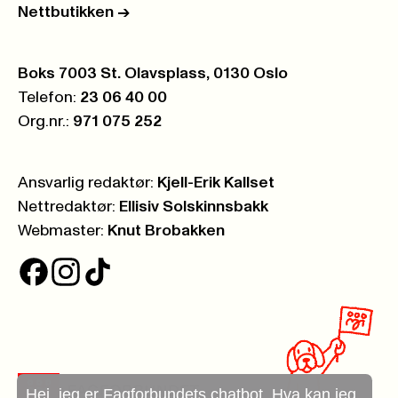
Nettbutikken
->
Postboks:
Boks 7003 St. Olavsplass, 0130 Oslo
Telefon:
23 06 40 00
Org.nr.:
971 075 252
Ansvarlig redaktør:
Kjell-Erik Kallset
Nettredaktør:
Ellisiv Solskinnsbakk
Webmaster:
Knut Brobakken
Hei, jeg er Fagforbundets chatbot. Hva kan jeg