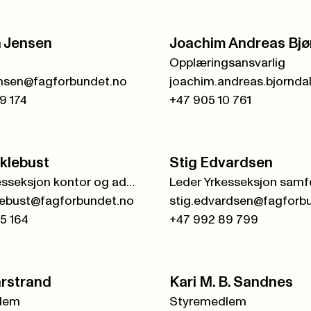
n Jensen
Joachim Andreas Bjø
Opplæringsansvarlig
.jensen@fagforbundet.no
9 174
+47 905 10 761
klebust
Stig Edvardsen
Leder Yrkesseksjon kontor og administrasjon
lebust@fagforbundet.no
stig.edvardsen@fagforb
5 164
+47 992 89 799
arstrand
Kari M. B. Sandnes
lem
Styremedlem