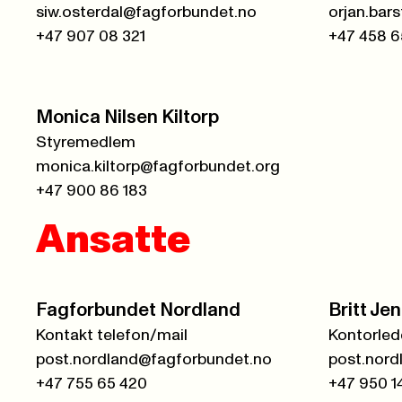
siw.osterdal@fagforbundet.no
+47 907 08 321
+47 458 6
Monica Nilsen Kiltorp
Styremedlem
monica.kiltorp@fagforbundet.org
+47 900 86 183
Ansatte
Fagforbundet Nordland
Britt Je
Kontakt telefon/mail
Kontorled
post.nordland@fagforbundet.no
post.nord
+47 755 65 420
+47 950 1