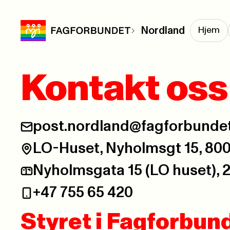
Nordland
Hjem
Kontakt oss
post.nordland@fagforbunde
LO-Huset, Nyholmsgt 15, 8
Nyholmsgata 15 (LO huset), 
+47 755 65 420
Styret i Fagforbun