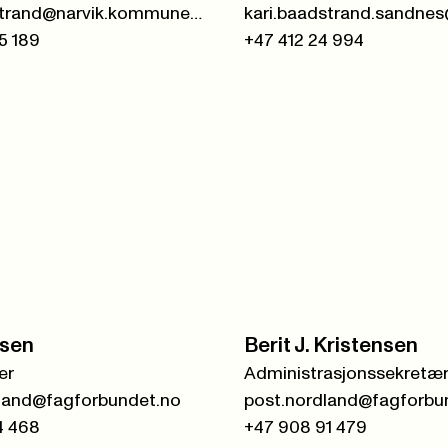
orjan.barstrand@narvik.kommune.no
5 189
+47 412 24 994
nsen
Berit J. Kristensen
er
Administrasjonssekretæ
land@fagforbundet.no
post.nordland@fagforbu
4 468
+47 908 91 479