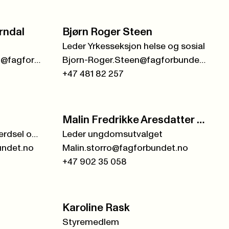
rndal
Bjørn Roger Steen
Leder Yrkesseksjon helse og sosial
joachim.andreas.bjorndal@fagforbundet.no
Bjorn-Roger.Steen@fagforbundet.no
+47 481 82 257
Malin Fredrikke Aresdatter Storrø
Leder Yrkesseksjon samferdsel og teknisk
Leder ungdomsutvalget
undet.no
Malin.storro@fagforbundet.no
+47 902 35 058
Karoline Rask
Styremedlem