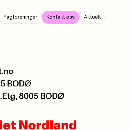
Fagforeninger
Kontakt oss
Aktuelt
t.no
005 BODØ
2.Etg, 8005 BODØ
det Nordland