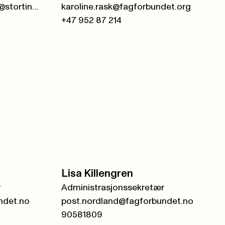
kari.baadstrand.sandnes@stortinget.no
karoline.rask@fagforbundet.org
+47 952 87 214
Lisa Killengren
r
Administrasjonssekretær
ndet.no
post.nordland@fagforbundet.no
90581809