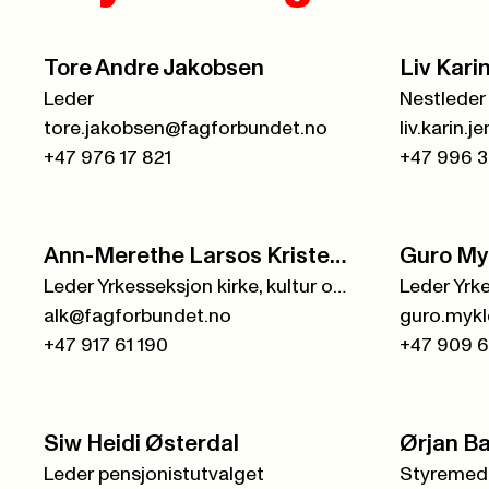
Tore Andre Jakobsen
Liv Kari
Leder
Nestleder
tore.jakobsen@fagforbundet.no
liv.karin
+47 976 17 821
+47 996 3
Ann-Merethe Larsos Kristensen
Guro My
Leder Yrkesseksjon kirke, kultur og oppvekst
alk@fagforbundet.no
guro.myk
+47 917 61 190
+47 909 6
Siw Heidi Østerdal
Ørjan B
Leder pensjonistutvalget
Styremed