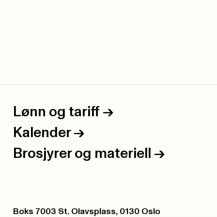
Lønn og tariff
->
Kalender
->
Brosjyrer og materiell
->
Postboks:
Boks 7003 St. Olavsplass, 0130 Oslo