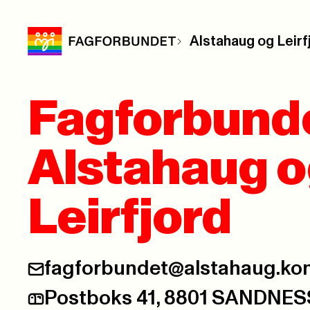
Alstahaug og Leirf
Fagforbund
Alstahaug 
Leirfjord
fagforbundet@alstahaug.k
E-post:
Postboks 41, 8801 SANDNE
Postadresse: