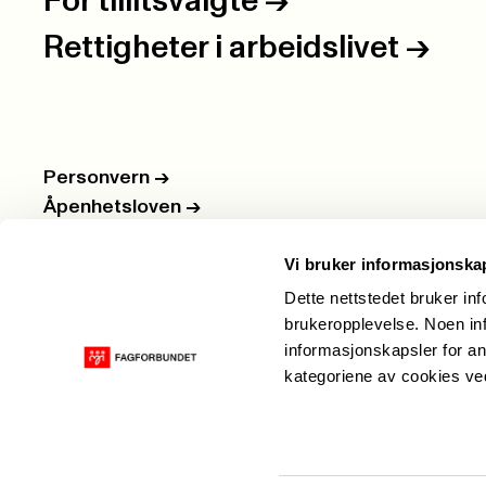
For tillitsvalgte
->
Rettigheter i arbeidslivet
->
Personvern
->
Åpenhetsloven
->
Ledige stillinger
->
Vi bruker informasjonska
Nettbutikken
->
Dette nettstedet bruker in
brukeropplevelse. Noen inf
informasjonskapsler for an
kategoriene av cookies v