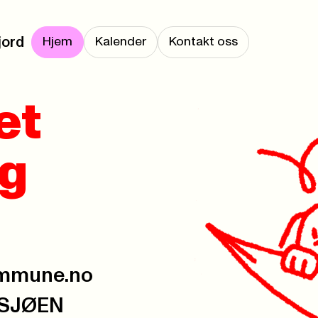
jord
Hjem
Kalender
Kontakt oss
et
og
ommune.no
SSJØEN