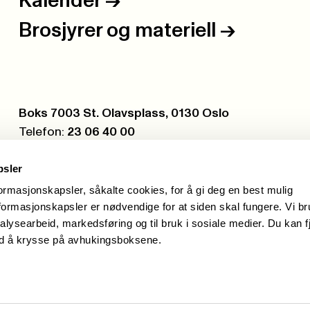
Kalender
->
Brosjyrer og materiell
->
Postboks:
Boks 7003 St. Olavsplass, 0130 Oslo
Telefon:
23 06 40 00
Org.nr.:
971 075 252
psler
formasjonskapsler, såkalte cookies, for å gi deg en best mulig
ormasjonskapsler er nødvendige for at siden skal fungere. Vi b
alysearbeid, markedsføring og til bruk i sosiale medier. Du kan f
ed å krysse på avhukingsboksene.