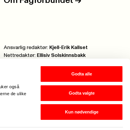
Om Fagforbundet
->
Ansvarlig redaktør:
Kjell-Erik Kallset
Nettredaktør:
Ellisiv Solskinnsbakk
Webmaster:
Knut Brobakken
Godta alle
ruker også
Godta valgte
jerne de ulike
Kun nødvendige