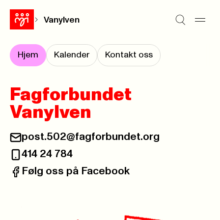
Vanylven
Hjem
Kalender
Kontakt oss
Fagforbundet
Vanylven
post.502@fagforbundet.org
E-post:
414 24 784
Telefon:
Følg oss på Facebook
Facebook: