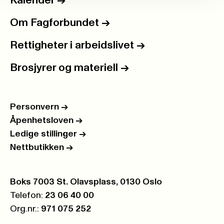
Kalender
->
Om Fagforbundet
->
Rettigheter i arbeidslivet
->
Brosjyrer og materiell
->
Personvern
->
Åpenhetsloven
->
Ledige stillinger
->
Nettbutikken
->
Postboks:
Boks 7003 St. Olavsplass, 0130 Oslo
Telefon:
23 06 40 00
Org.nr.:
971 075 252