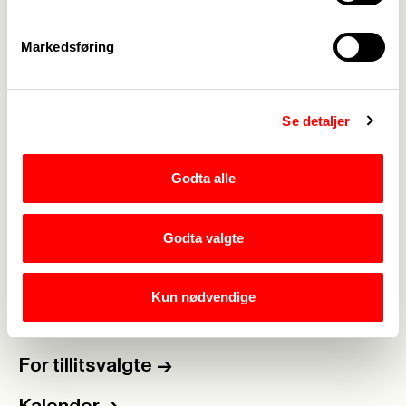
Markedsføring
Webredaktør for Fagforbundet Vanylven:
Ingunn
Elisabet Rønnestad
|
Se detaljer
Rediger side
Godta alle
Godta valgte
Medlemskap
->
Lønn og tariff
->
Kun nødvendige
Kontakt oss
->
For tillitsvalgte
->