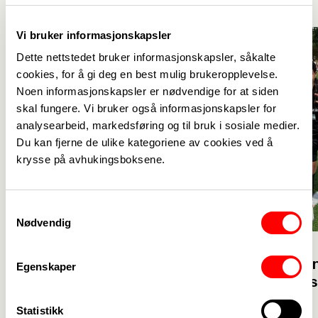
Vi bruker informasjonskapsler
Dette nettstedet bruker informasjonskapsler, såkalte
cookies, for å gi deg en best mulig brukeropplevelse.
Noen informasjonskapsler er nødvendige for at siden
skal fungere. Vi bruker også informasjonskapsler for
analysearbeid, markedsføring og til bruk i sosiale medier.
Du kan fjerne de ulike kategoriene av cookies ved å
krysse på avhukingsboksene.
Samtykkevalg
Nødvendig
23. juli
23. juli
Velkommen 
Egenskaper
Glad for at flere vil bli
solidaritet
barnehagelærer
Statistikk