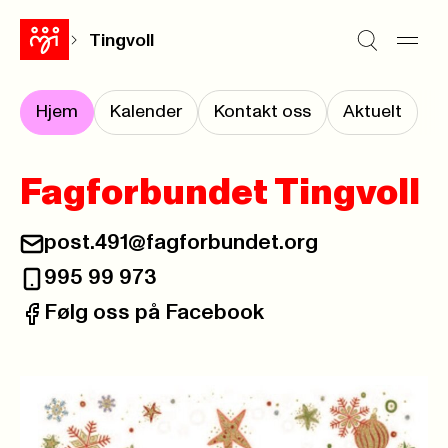
Tingvoll
Hjem
Kalender
Kontakt oss
Aktuelt
Fagforbundet Tingvoll
post.491@fagforbundet.org
E-post:
995 99 973
Telefon:
Følg oss på Facebook
Facebook: