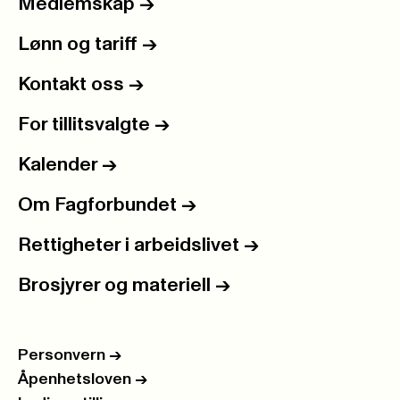
Medlemskap
->
Lønn og tariff
->
Kontakt oss
->
For tillitsvalgte
->
Kalender
->
Om Fagforbundet
->
Rettigheter i arbeidslivet
->
Brosjyrer og materiell
->
Personvern
->
Åpenhetsloven
->