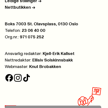
Ledige stillinger
->
Nettbutikken
->
Postboks:
Boks 7003 St. Olavsplass, 0130 Oslo
Telefon:
23 06 40 00
Org.nr.:
971 075 252
Ansvarlig redaktør:
Kjell-Erik Kallset
Nettredaktør:
Ellisiv Solskinnsbakk
Webmaster:
Knut Brobakken