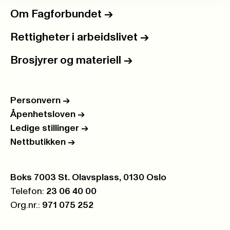
Om Fagforbundet
->
Rettigheter i arbeidslivet
->
Brosjyrer og materiell
->
Personvern
->
Åpenhetsloven
->
Ledige stillinger
->
Nettbutikken
->
Postboks:
Boks 7003 St. Olavsplass, 0130 Oslo
Telefon:
23 06 40 00
Org.nr.:
971 075 252