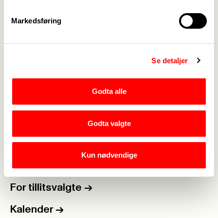
Markedsføring
Se detaljer
Rediger side
Godta alle
Medlemskap
->
Godta valgte
Lønn og tariff
->
Kun nødvendige
Kontakt oss
->
For tillitsvalgte
->
Kalender
->