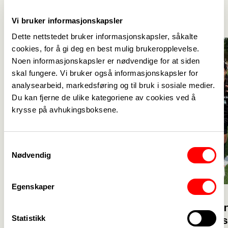
Se alle
->
Vi bruker informasjonskapsler
Dette nettstedet bruker informasjonskapsler, såkalte
cookies, for å gi deg en best mulig brukeropplevelse.
Noen informasjonskapsler er nødvendige for at siden
skal fungere. Vi bruker også informasjonskapsler for
analysearbeid, markedsføring og til bruk i sosiale medier.
Du kan fjerne de ulike kategoriene av cookies ved å
krysse på avhukingsboksene.
Samtykkevalg
Nødvendig
Egenskaper
23. juli
23. juli
Velkommen 
Glad for at flere vil bli
Statistikk
solidaritet
barnehagelærer