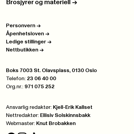
Brosjyrer og materiell
->
Personvern
->
Åpenhetsloven
->
Ledige stillinger
->
Nettbutikken
->
Postboks:
Boks 7003 St. Olavsplass, 0130 Oslo
Telefon:
23 06 40 00
Org.nr.:
971 075 252
Ansvarlig redaktør:
Kjell-Erik Kallset
Nettredaktør:
Ellisiv Solskinnsbakk
Webmaster:
Knut Brobakken