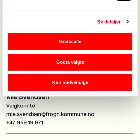
Rune Wiggen
Verneombud
rune.wiggen@frogn.kommune.no
Se detaljer
+47 415 31 392
Godta alle
Annette Hanseth
Valgkomiteen
Godta valgte
annette.hanseth@frogn.kommune.no
+47 454 31 724
Kun nødvendige
Mie Svendsen
Valgkomité
mie.svendsen@frogn.kommune.no
+47 959 19 971