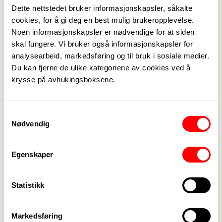
Dette nettstedet bruker informasjonskapsler, såkalte
Unni Kristina Hansen Luka
cookies, for å gi deg en best mulig brukeropplevelse.
Pensjonisttillitsvalgt
Noen informasjonskapsler er nødvendige for at siden
unni.kr.hansen@gmail.com
skal fungere. Vi bruker også informasjonskapsler for
+47 994 94 553
analysearbeid, markedsføring og til bruk i sosiale medier.
Du kan fjerne de ulike kategoriene av cookies ved å
krysse på avhukingsboksene.
Inger Furu
Styremedlem
helefu@online.no
Samtykkevalg
Nødvendig
Mari Malnes Mathisen
Egenskaper
Hovedtillitsvalgt Frogn kommune
mari.mathisen@frogn.kommune.no
Statistikk
+47 476 94 344
Markedsføring