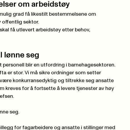
lser om arbeidstøy
 mulig grad få likestilt bestemmelsene om
offentlig sektor.
kal få utlevert arbeidstøy etter behov,
 lønne seg
rt personell blir en utfordring i barnehagesektoren.
a er stor. Vi må sikre ordninger som setter
å være konkurransedyktig og tiltrekke seg ansatte
m kreves for å fortsette å levere tjenester av høy
lefsen.
nne seg.
 tillegg for fagarbeidere og ansatte i stillinger med