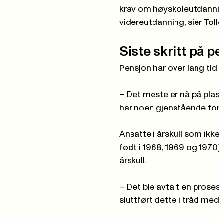
krav om høyskoleutdannin
videreutdanning, sier Toll
Siste skritt på 
Pensjon har over lang ti
– Det meste er nå på plas
har noen gjenstående forh
Ansatte i årskull som ikke 
født i 1968, 1969 og 1970)
årskull.
– Det ble avtalt en prosess
sluttført dette i tråd med