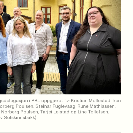
delegasjon i PBL-oppgjøret f.v: Kristian Mollestad, Iren
orberg Poulsen, Steinar Fuglevaag, Rune Mathiassen,
Norberg Poulsen, Tarjei Leistad og Line Tollefsen.
iv Solskinnsbakk)