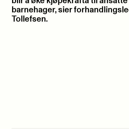
blir å øke kjøpekrafta til ansatte 
barnehager, sier forhandlingsle
Tollefsen.