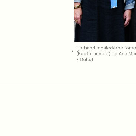
Forhandlingslederne for arb
->
(Fagforbundet) og Ann Mari
/ Delta)