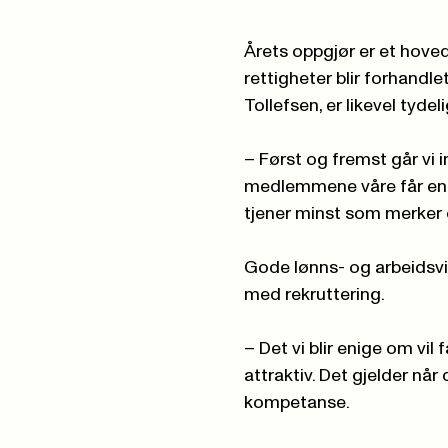
Årets oppgjør er et hove
rettigheter blir forhandl
Tollefsen, er likevel tydel
– Først og fremst går vi i
medlemmene våre får en r
tjener minst som merker d
Gode lønns- og arbeidsvilk
med rekruttering.
– Det vi blir enige om vil
attraktiv. Det gjelder når
kompetanse.