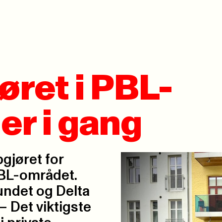
ret i PBL-
er i gang
pgjøret for
PBL-området.
ndet og Delta
– Det viktigste