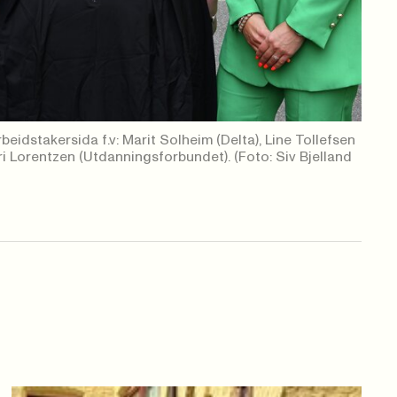
eidstakersida f.v: Marit Solheim (Delta), Line Tollefsen
 Lorentzen (Utdanningsforbundet). (Foto: Siv Bjelland