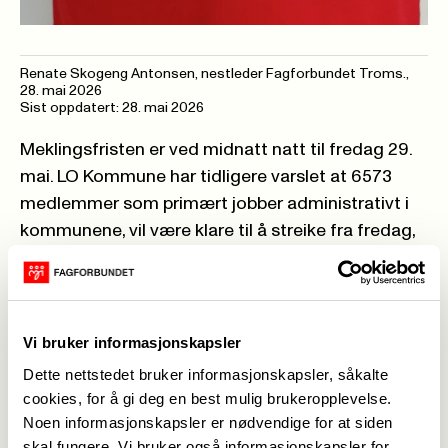
Renate Skogeng Antonsen, nestleder Fagforbundet Troms.
,
28. mai 2026
Sist oppdatert: 28. mai 2026
Meklingsfristen er ved midnatt natt til fredag 29.
mai. LO Kommune har tidligere varslet at 6573
medlemmer som primært jobber administrativt i
kommunene, vil være klare til å streike fra fredag,
hvor av 266 av disse medlemmene er i Troms. En
uke senere vil streiken trappes ytterligere opp
med 409 ansatte i skolene og barnehagene. Totalt
675 medlemmer i Fagforbundet Troms vil da være
Vi bruker informasjonskapsler
i streik.
Dette nettstedet bruker informasjonskapsler, såkalte
– Vi håper fortsatt å komme fram til en enighet
cookies, for å gi deg en best mulig brukeropplevelse.
som gir våre medlemmer bedre råd og
Noen informasjonskapsler er nødvendige for at siden
skal fungere. Vi bruker også informasjonskapsler for
medbestemmelse over egen arbeidstid. Men