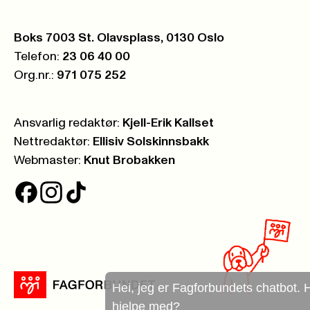
Postboks:
Boks 7003 St. Olavsplass, 0130 Oslo
Telefon:
23 06 40 00
Org.nr.:
971 075 252
Ansvarlig redaktør:
Kjell-Erik Kallset
Nettredaktør:
Ellisiv Solskinnsbakk
Webmaster:
Knut Brobakken
Hei, jeg er Fagforbundets chatbot. Hva kan jeg
hjelpe med?