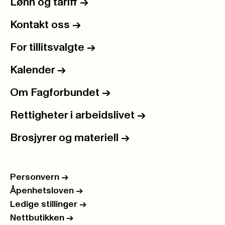
Lønn og tariff
->
Kontakt oss
->
For tillitsvalgte
->
Kalender
->
Om Fagforbundet
->
Rettigheter i arbeidslivet
->
Brosjyrer og materiell
->
Personvern
->
Åpenhetsloven
->
Ledige stillinger
->
Nettbutikken
->