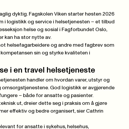
r faglig dyktig. Fagskolen Viken starter høsten 2026
 i logistikk og service i helsetjenesten – et tilbud
kesseksjon helse og sosial i Fagforbundet Oslo,
kan ha stor nytte av.
 mot helsefagarbeidere og andre med fagbrev som
 kompetansen sin og styrke kvaliteten i
e i en travel helsetjeneste
lsetjenesten handler om hvordan varer, utstyr og
 og omsorgstjenestene. God logistikk er avgjørende
fungere – både for ansatte og pasienter.
eknisk ut, dreier dette seg i praksis om å gjøre
mer effektiv og bedre organisert, sier Cathrin
evant for ansatte i sykehus, helsehus,