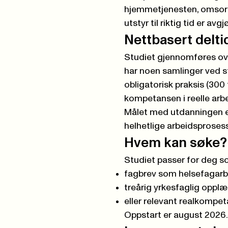
hjemmetjenesten, omsorgs
utstyr til riktig tid er av
Nettbasert delt
Studiet gjennomføres over
har noen samlinger ved stu
obligatorisk praksis (300 
kompetansen i reelle arbe
Målet med utdanningen er
helhetlige arbeidsprosess
Hvem kan søke?
Studiet passer for deg s
fagbrev som helsefagarbe
treårig yrkesfaglig opplæ
eller relevant realkompe
Oppstart er august 2026.