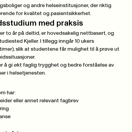
boliger og andre helseinstitusjoner, der riktig
gjørende for kvalitet og pasientsikkerhet.
idsstudium med praksis
 to år på deltid, er hovedsakelig nettbasert, og
diested Kjeller. I tillegg inngår 10 ukers
timer), slik at studentene får mulighet til å prøve ut
idssituasjoner.
 å gi økt faglig trygghet og bedre forståelse av
er i helsetjenesten.
om har:
ider eller annet relevant fagbrev
ring
tanse