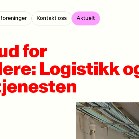
foreninger
Kontakt oss
Aktuelt
ud for
ere: Logistikk o
etjenesten