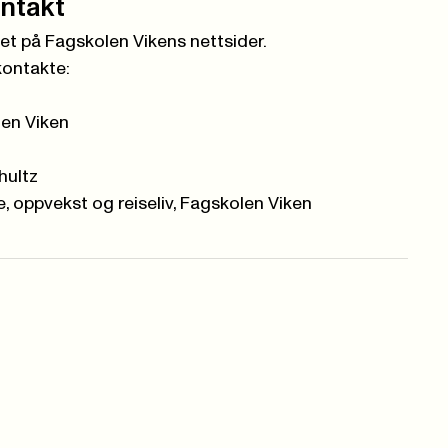
ontakt
et på Fagskolen Vikens nettsider
.
kontakte:
len Viken
hultz
, oppvekst og reiseliv, Fagskolen Viken