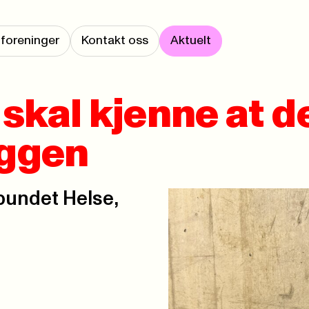
foreninger
Kontakt oss
Aktuelt
e skal kjenne at d
yggen
rbundet Helse,