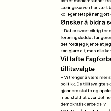
flyttet medlemskapet fra
Læringskurven har vært b
kolleger tett på har gjort d
Ønsker å bidra so
– Det er svært viktig for 
foreningsleddet fungerer o
det fordi jeg kjente at je
kan gjøre alt, men alle ka
Vil løfte Fagfor
tillitsvalgte
– Vi trenger å være mer 
politikk. De tillitsvalgte 
gjennom støtte og opplær
med stolthet over det helt
demokratisk arbeidsliv.