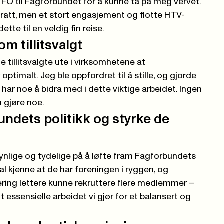
 FO til Fagforbundet for å kunne ta på meg vervet.
ratt, men et stort engasjement og flotte HTV-
ette til en veldig fin reise.
m tillitsvalgt
de tillitsvalgte ute i virksomhetene at
ptimalt. Jeg ble oppfordret til å stille, og gjorde
g har noe å bidra med i dette viktige arbeidet. Ingen
n gjøre noe.
bundets politikk og styrke de
synlige og tydelige på å løfte fram Fagforbundets
skal kjenne at de har foreningen i ryggen, og
ing lettere kunne rekruttere flere medlemmer –
 essensielle arbeidet vi gjør for et balansert og