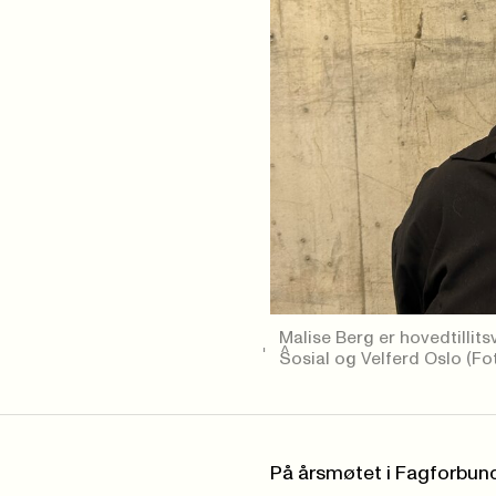
Malise Berg er hovedtillit
Sosial og Velferd Oslo
(Fo
På årsmøtet i Fagforbund