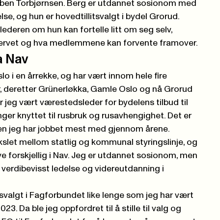
Preben Torbjørnsen. Berg er utdannet sosionom med
lse, og hun er hovedtillitsvalgt i bydel Grorud.
lederen om hun kan fortelle litt om seg selv,
l vervet og hva medlemmene kan forvente framover.
a Nav
slo i en årrekke, og har vært innom hele fire
er, deretter Grünerløkka, Gamle Oslo og nå Grorud
 jeg vært værestedsleder for bydelens tilbud til
er knyttet til rusbruk og rusavhengighet. Det er
n jeg har jobbet mest med gjennom årene.
kslet mellom statlig og kommunal styringslinje, og
e forskjellig i Nav. Jeg er utdannet sosionom, men
verdibevisst ledelse og videreutdanning i
tsvalgt i Fagforbundet like lenge som jeg har vært
. Da ble jeg oppfordret til å stille til valg og