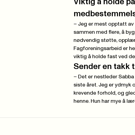
Viktig å holde p
medbestemmel
– Jeg er mest opptatt av å
sammen med flere, å bygg
nødvendig støtte, opplæri
Fagforeningsarbeid er helt
viktig å holde fast ved 
Sender en takk t
– Det er nestleder Sabba 
siste året. Jeg er ydmyk o
krevende forhold, og gle
henne. Hun har mye å læ