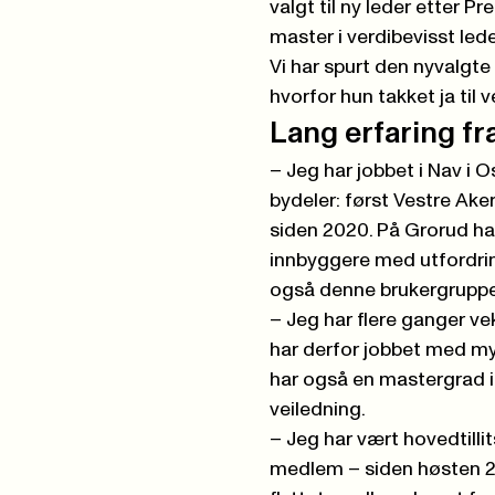
valgt til ny leder etter 
master i verdibevisst lede
Vi har spurt den nyvalgte 
hvorfor hun takket ja ti
Lang erfaring fr
– Jeg har jobbet i Nav i O
bydeler: først Vestre Ak
siden 2020. På Grorud har
innbyggere med utfordring
også denne brukergruppe
– Jeg har flere ganger ve
har derfor jobbet med my
har også en mastergrad i 
veiledning.
– Jeg har vært hovedtilli
medlem – siden høsten 2023