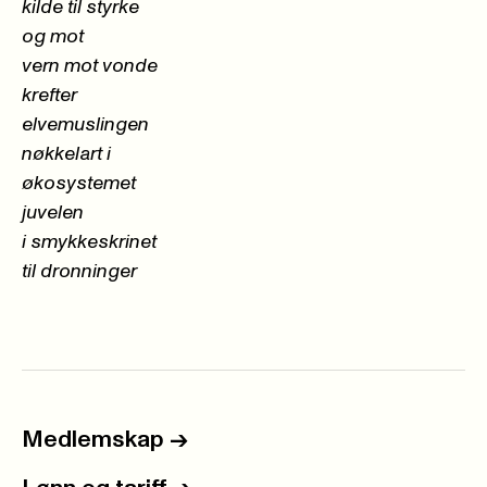
kilde til styrke
og mot
vern mot vonde
krefter
elvemuslingen
nøkkelart i
økosystemet
juvelen
i smykkeskrinet
til dronninger
Medlemskap
->