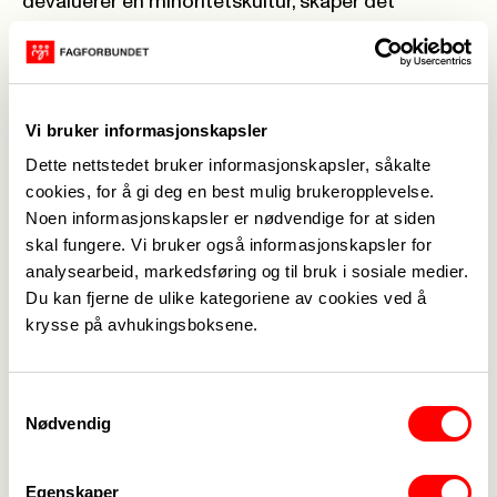
devaluerer en minoritetskultur, skaper det
grobunn for dype og langvarige konflikter.
Demokratiet svekkes når tilliten er lav, og veien blir
lengre til gode fellesløsninger.
Men like viktig er den kulturelle fattigdommen vi
Vi bruker informasjonskapsler
har påført oss selv. Når majoritetskulturen trenger
Dette nettstedet bruker informasjonskapsler, såkalte
korrektiver eller nye impulser, sitter minoritetene
cookies, for å gi deg en best mulig brukeropplevelse.
ofte på avgjørende perspektiver. Et tydelig
Noen informasjonskapsler er nødvendige for at siden
eksempel finner vi i møte med natur- og
skal fungere. Vi bruker også informasjonskapsler for
analysearbeid, markedsføring og til bruk i sosiale medier.
klimakrisen. Et samfunn som ensidig jager vekst,
Du kan fjerne de ulike kategoriene av cookies ved å
gir oss få korrektiver når balansen skal
krysse på avhukingsboksene.
gjenopprettes for kommende generasjoner.
Konfliktene vi ser mellom rein og vindkraft –
næring mot næring – handler også om møter
Samtykkevalg
mellom to ulike natursyn.
Nødvendig
Med større gjensidig tillit, mer nysgjerrighet og et
mindre instrumentelt forhold til naturen kunne vi
Egenskaper