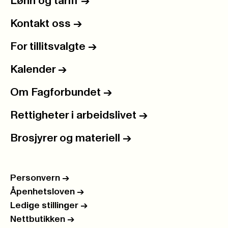
Lønn og tariff
->
Kontakt oss
->
For tillitsvalgte
->
Kalender
->
Om Fagforbundet
->
Rettigheter i arbeidslivet
->
Brosjyrer og materiell
->
Personvern
->
Åpenhetsloven
->
Ledige stillinger
->
Nettbutikken
->