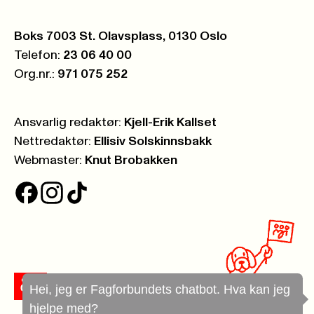
Postboks:
Boks 7003 St. Olavsplass, 0130 Oslo
Telefon:
23 06 40 00
Org.nr.:
971 075 252
Ansvarlig redaktør:
Kjell-Erik Kallset
Nettredaktør:
Ellisiv Solskinnsbakk
Webmaster:
Knut Brobakken
Hei, jeg er Fagforbundets chatbot. Hva kan jeg
hjelpe med?